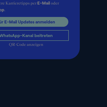
E-Mail
ere Karrieretipps per
oder
pp
.
ür E-Mail Updates anmelden
WhatsApp-Kanal beitreten
QR-Code anzeigen