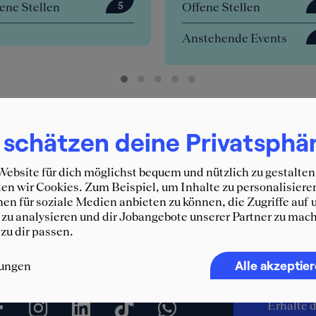
Offene Stellen
Offene S
5
0
Anstehende Events
4
 schätzen deine Privatsphä
ebsite für dich möglichst bequem und nützlich zu gestalten
n wir Cookies. Zum Beispiel, um Inhalte zu personalisiere
en für soziale Medien anbieten zu können, die Zugriffe auf 
zu analysieren und dir Jobangebote unserer Partner zu mach
 zu dir passen.
Immer 
Alle akzeptie
lungen
SQUEA
Erhalte d