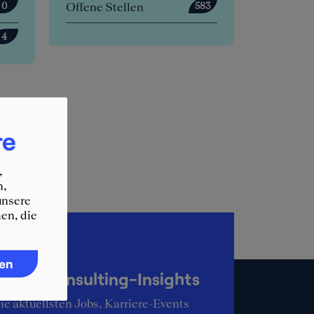
tellen
Offene Stellen
583
3
Anstehende Events
1
re
,
n,
unsere
en, die
up-to-date
ren
KER Consulting-Insights
ie aktuellsten Jobs, Karriere-Events