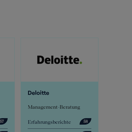
e
E.ON Inhouse
Consulting
ent-Beratung
Inhouse-Beratung
gsberichte
Erfahrungsberichte
58
22