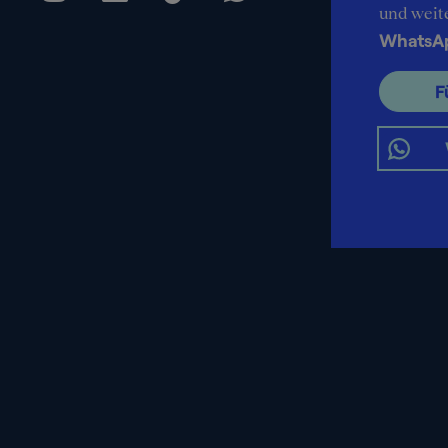
und weit
WhatsA
F