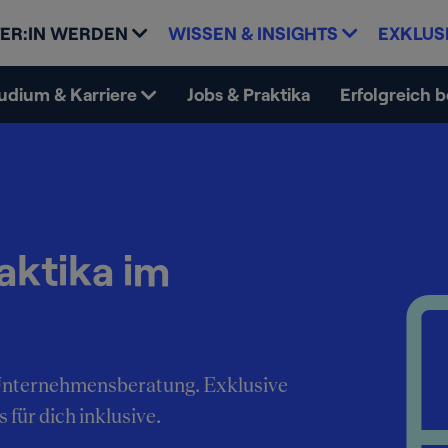
ER:IN WERDEN
WISSEN & INSIGHTS
EXKLUS
udium & Karriere
Jobs & Praktika
Erfolgreich 
aktika im
e Unternehmensberatung. Exklusive
 für dich inklusive.