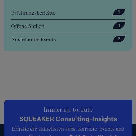
Erfahrungsberichte
7
Offene Stellen
1
Anstehende Events
2
Immer up-to-date
SQUEAKER Consulting-Insights
Erhalte die aktuellsten Jobs, Karriere-Events und