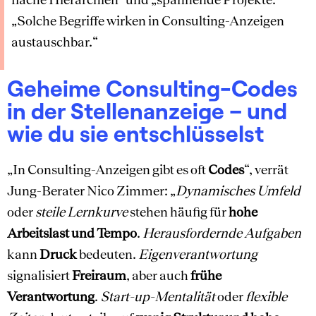
„Solche Begriffe wirken in Consulting-Anzeigen
austauschbar.“
Geheime Consulting-Codes
in der Stellenanzeige – und
wie du sie entschlüsselst
„In Consulting-Anzeigen gibt es oft
Codes
“, verrät
Jung-Berater Nico Zimmer: „
Dynamisches Umfeld
oder
steile Lernkurve
stehen häufig für
hohe
Arbeitslast und Tempo
.
Herausfordernde Aufgaben
kann
Druck
bedeuten.
Eigenverantwortung
signalisiert
Freiraum
, aber auch
frühe
Verantwortung
.
Start-up-Mentalität
oder
flexible