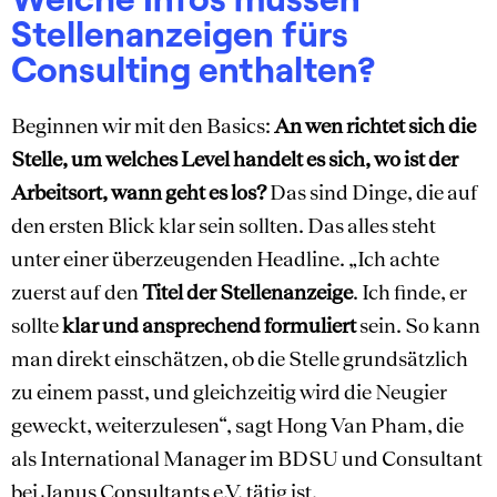
Stellenanzeigen fürs
Consulting enthalten?
Beginnen wir mit den Basics:
An wen richtet sich die
Stelle, um welches Level handelt es sich, wo ist der
Arbeitsort, wann geht es los?
Das sind Dinge, die auf
den ersten Blick klar sein sollten. Das alles steht
unter einer überzeugenden Headline. „Ich achte
zuerst auf den
Titel der Stellenanzeige
. Ich finde, er
sollte
klar und ansprechend formuliert
sein. So kann
man direkt einschätzen, ob die Stelle grundsätzlich
zu einem passt, und gleichzeitig wird die Neugier
geweckt, weiterzulesen“, sagt Hong Van Pham, die
als International Manager im BDSU und Consultant
bei Janus Consultants e.V. tätig ist.