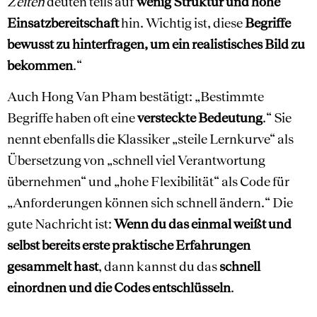
Zeiten
deuten teils auf
wenig Struktur und hohe
Einsatzbereitschaft
hin. Wichtig ist, diese
Begriffe
bewusst zu hinterfragen, um ein realistisches Bild zu
bekommen
.“
Auch Hong Van Pham bestätigt: „Bestimmte
Begriffe haben oft eine
versteckte Bedeutung
.“ Sie
nennt ebenfalls die Klassiker „steile Lernkurve“ als
Übersetzung von „schnell viel Verantwortung
übernehmen“ und „hohe Flexibilität“ als Code für
„Anforderungen können sich schnell ändern.“ Die
gute Nachricht ist:
Wenn du das einmal weißt und
selbst bereits erste praktische Erfahrungen
gesammelt hast
, dann kannst du das
schnell
einordnen und die Codes entschlüsseln
.