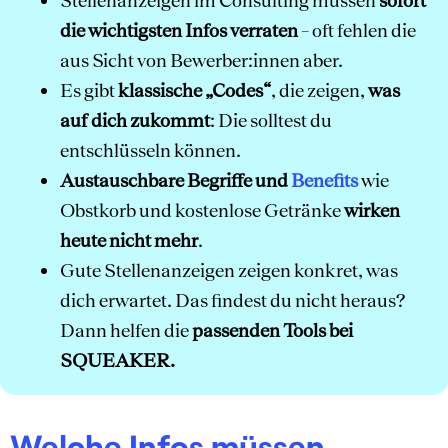
Stellenanzeigen im Consulting müssen
sofort
die wichtigsten Infos verraten
– oft fehlen die
aus Sicht von Bewerber:innen aber.
Es gibt
klassische „Codes“
, die zeigen,
was
auf dich zukommt
: Die solltest du
entschlüsseln können.
Austauschbare Begriffe
und
Benefits
wie
Obstkorb und kostenlose Getränke
wirken
heute nicht mehr
.
Gute Stellenanzeigen zeigen konkret, was
dich erwartet. Das findest du nicht heraus?
Dann helfen die
passenden Tools bei
SQUEAKER.
Welche Infos müssen