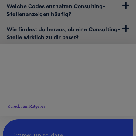
Welche Codes enthalten Consulting-
Stellenanzeigen häufig?
Wie findest du heraus, ob eine Consulting-
Stelle wirklich zu dir passt?
Ratgeber
»
Bewerbung im Consulting: Tipps zu
CV, Interview & Personal Fit
»
Consulting-
Stellenanzeigen richtig lesen: Worauf du achten
solltest
Zurück zum Ratgeber
Immer up-to-date