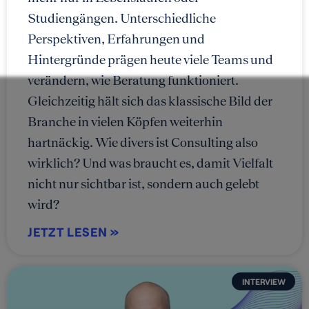
Studiengängen. Unterschiedliche
Perspektiven, Erfahrungen und
Hintergründe prägen heute viele Teams und
verändern, wie Beratung funktioniert.
Gleichzeitig hält sich das klassische Bild der
Branche in vielen Köpfen weiterhin
hartnäckig. Wie divers ist Consulting also
wirklich? Und was braucht es, damit Vielfalt
nicht nur sichtbar ist, sondern auch gelebt
wird?
JETZT LESEN »
INTERVIEW