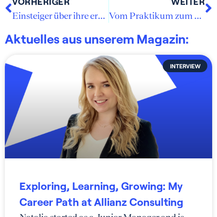
VORHERIGER
WEITER
Einsteiger über ihre ersten Schritte bei ECON
Vom Praktikum zum Festeinstieg & SAC
Aktuelles aus unserem Magazin:
INTERVIEW
Exploring, Learning, Growing: My
Career Path at Allianz Consulting
Natalia started as a Junior Manager and is