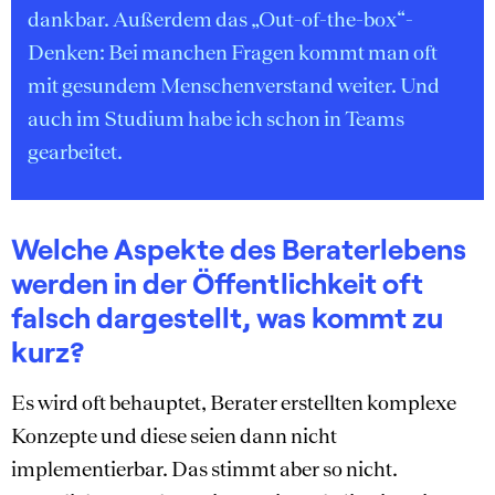
dankbar. Außerdem das „Out-of-the-box“-
Denken: Bei manchen Fragen kommt man oft
mit gesundem Menschenverstand weiter. Und
auch im Studium habe ich schon in Teams
gearbeitet.
Welche Aspekte des Beraterlebens
werden in der Öffentlichkeit oft
falsch dargestellt, was kommt zu
kurz?
Es wird oft behauptet, Berater erstellten komplexe
Konzepte und diese seien dann nicht
implementierbar. Das stimmt aber so nicht.