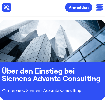
Anmelden
Über den Einstieg bei
Siemens Advanta Consulting
Interview
,
Siemens Advanta Consulting