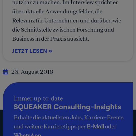
nutzbar zu machen. Im Interview spricht er
über aktuelle Anwendungsfelder, die
Relevanz für Unternehmen und darüber, wie
die Schnittstelle zwischen Forschung und
Business in der Praxis aussieht.
JETZT LESEN »
23. August 2016
Immer up-to-date
SQUEAKER Consulting-Insights
Erhalte die aktuellsten Jobs, Karriere-Events
und weitere Karrieretipps per
E-Mail
oder
WhatsApp
.