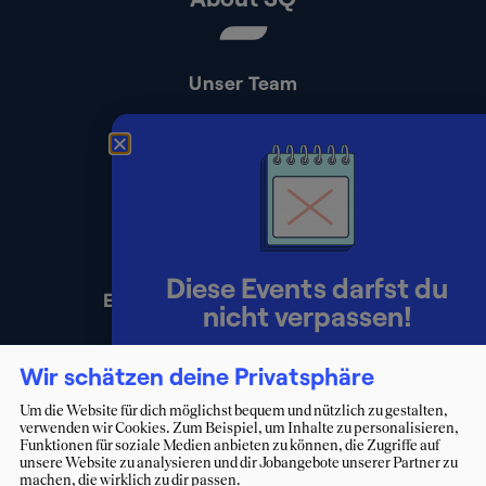
Unser Team
Kontakt
Presse
Impressum
Datenschutz
Diese Events darfst du
Erklärung zur Barrierefreiheit
nicht verpassen!
Lerne Berater:innen persönlich
Wir schätzen deine Privatsphäre
kennen und starte deinen Weg ins
Um die Website für dich möglichst bequem und nützlich zu gestalten,
verwenden wir Cookies. Zum Beispiel, um Inhalte zu personalisieren,
Consulting.
Funktionen für soziale Medien anbieten zu können, die Zugriffe auf
unsere Website zu analysieren und dir Jobangebote unserer Partner zu
machen, die wirklich zu dir passen.