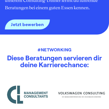
unserem Consulting-Dinner lernst du führende
Beratungen bei einem guten Essen kennen.
Jetzt bewerben
#NETWORKING
Diese Beratungen servieren dir
deine Karrierechance: