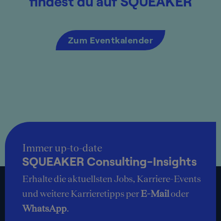
findest du auf SQUEAKER
Zum Eventkalender
Immer up-to-date
SQUEAKER Consulting-Insights
Erhalte die aktuellsten Jobs, Karriere-Events
und weitere Karrieretipps per
E-Mail
oder
WhatsApp
.