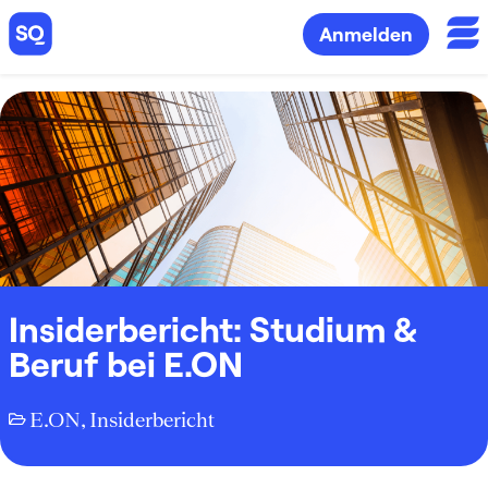
Anmelden
Insiderbericht: Studium &
Beruf bei E.ON
E.ON
,
Insiderbericht