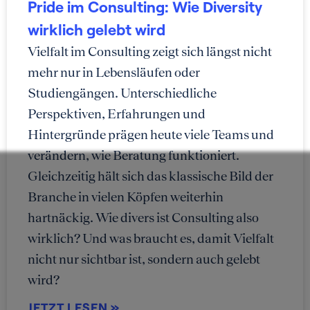
Pride im Consulting: Wie Diversity
wirklich gelebt wird
Vielfalt im Consulting zeigt sich längst nicht
mehr nur in Lebensläufen oder
Studiengängen. Unterschiedliche
Perspektiven, Erfahrungen und
Hintergründe prägen heute viele Teams und
verändern, wie Beratung funktioniert.
Gleichzeitig hält sich das klassische Bild der
Branche in vielen Köpfen weiterhin
hartnäckig. Wie divers ist Consulting also
wirklich? Und was braucht es, damit Vielfalt
nicht nur sichtbar ist, sondern auch gelebt
wird?
JETZT LESEN »