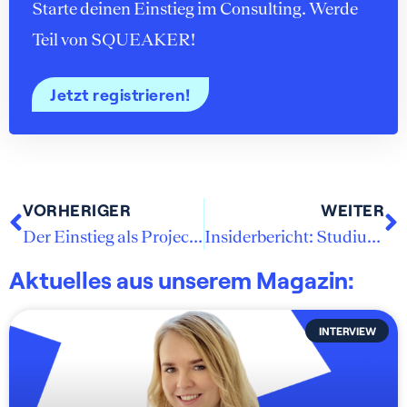
Starte deinen Einstieg im Consulting. Werde
Teil von SQUEAKER!
Jetzt registrieren!
VORHERIGER
WEITER
Der Einstieg als Project Consultant bei ECON
Insiderbericht: Studium & Beruf bei E.ON
Aktuelles aus unserem Magazin:
INTERVIEW