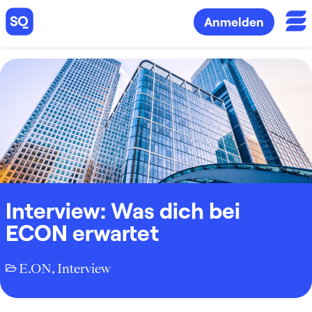
Anmelden
Interview: Was dich bei
ECON erwartet
E.ON
,
Interview