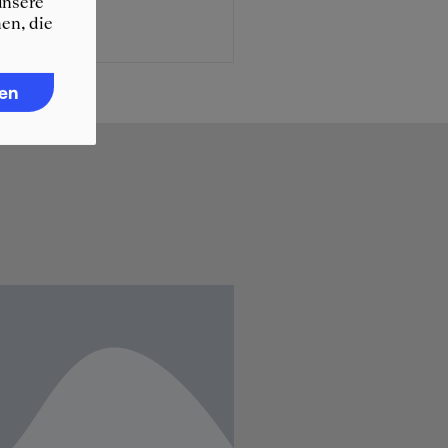
unsere
en, die
ren