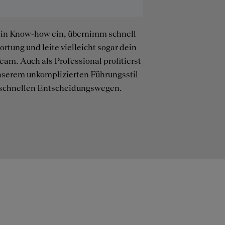
ein Know-how ein, übernimm schnell
rtung und leite vielleicht sogar dein
eam. Auch als Professional profitierst
nserem unkomplizierten Führungsstil
schnellen Entscheidungswegen.