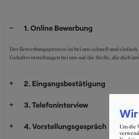
1. Online Bewerbung
Der Bewerbungsprozess ist bei uns schnell und einfac
Gehaltsvorstellungen bei uns auf die Stelle, die dich int
2. Eingangsbestätigung
3. Telefoninterview
Wir
4. Vorstellungsgespräch
Um die W
verwende