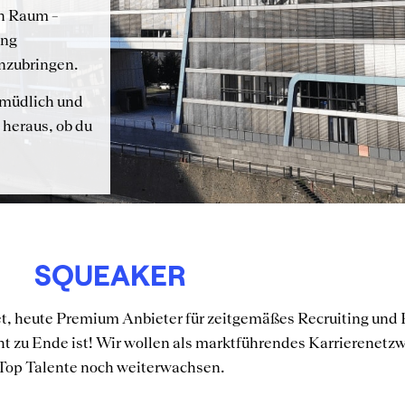
n Raum –
ung
nzubringen.
rmüdlich und
 heraus, ob du
SQUEAKER
, heute Premium Anbieter für zeitgemäßes Recruiting und
ht zu Ende ist! Wir wollen als marktführendes Karrierenetzw
Top Talente noch weiterwachsen.