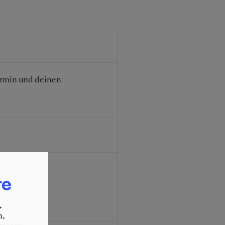
ermin und deinen
re
,
n,