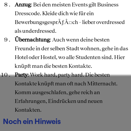
Anzug
: Bei den meisten Events gilt Business
Dresscode. Kleide dich wie für ein
BewerbungsgesprÃƒÂ¤ch – lieber overdressed
als underdressed.
Übernachtung
: Auch wenn deine besten
Freunde in der selben Stadt wohnen, gehe in das
Hotel oder Hostel, wo alle Studenten sind. Hier
knüpft man die besten Kontakte.
Party
: Work hard, party hard. Die besten
Kontakte knüpft man oft nach Mitternacht.
Komm ausgeschlafen, gehe reich an
Erfahrungen, Eindrücken und neuen
Kontakten.
Noch ein Hinweis