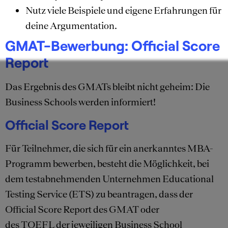
Nutz viele Beispiele und eigene Erfahrungen für
deine Argumentation.
GMAT-Bewerbung: Official Score
Report
Das Ergebnis des GMATs bleibt nicht geheim: Die
Business Schools werden informiert!
Official Score Report
Für Teilnehmer, die sich für ein anerkanntes MBA-
Programm bewerben, besteht die Möglichkeit, bei
dem testabnehmenden Unternehmen Educational
Testing Service (ETS) zu beantragen, dass der
Official Score Report des GMAT oder
des TOEFL der jeweiligen Business School