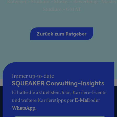
Ratgeber
»
Studium
»
Master
»
Bewerbung – Master
Studium
»
GMAT
Zurück zum Ratgeber
Immer up-to-date
SQUEAKER Consulting-Insights
Erhalte die aktuellsten Jobs, Karriere-Events
und weitere Karrieretipps per
E-Mail
oder
WhatsApp
.