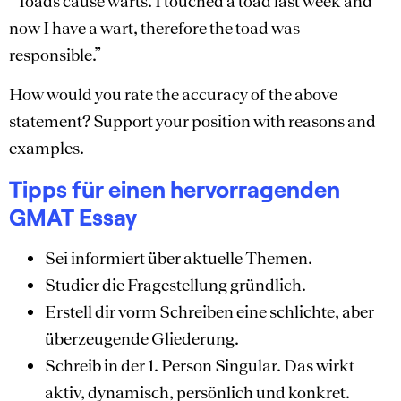
“Toads cause warts. I touched a toad last week and
now I have a wart, therefore the toad was
responsible.”
How would you rate the accuracy of the above
statement? Support your position with reasons and
examples.
Tipps für einen hervorragenden
GMAT Essay
Sei informiert über aktuelle Themen.
Studier die Fragestellung gründlich.
Erstell dir vorm Schreiben eine schlichte, aber
überzeugende Gliederung.
Schreib in der 1. Person Singular. Das wirkt
aktiv, dynamisch, persönlich und konkret.