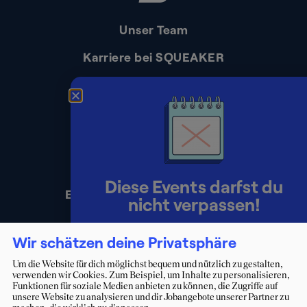
Unser Team
Karriere bei SQUEAKER
Kontakt
Presse
Impressum
Datenschutz
Diese Events darfst du
Erklärung zur Barrierefreiheit
nicht verpassen!
Lerne Berater:innen persönlich
Wir schätzen deine Privatsphäre
kennen und starte deinen Weg ins
Um die Website für dich möglichst bequem und nützlich zu gestalten,
verwenden wir Cookies. Zum Beispiel, um Inhalte zu personalisieren,
Consulting.
Funktionen für soziale Medien anbieten zu können, die Zugriffe auf
unsere Website zu analysieren und dir Jobangebote unserer Partner zu