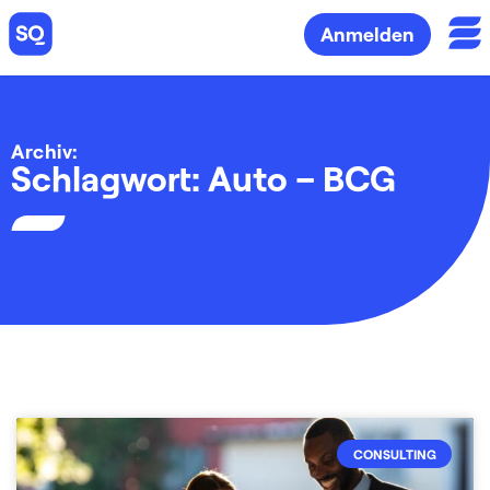
Anmelden
Archiv:
Schlagwort: Auto – BCG
CONSULTING