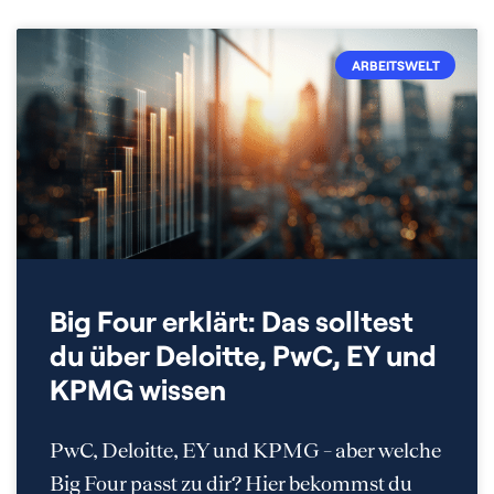
ARBEITSWELT
Big Four erklärt: Das solltest
du über Deloitte, PwC, EY und
KPMG wissen
PwC, Deloitte, EY und KPMG – aber welche
Big Four passt zu dir? Hier bekommst du