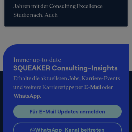
Jahren mit der Consulting Excellence
Studie nach. Auch
Immer up-to-date
SQUEAKER Consulting-Insights
Erhalte die aktuellsten Jobs, Karriere-Events
und weitere Karrieretipps per
E-Mail
oder
WhatsApp
.
Für E-Mail Updates anmelden
WhatsApp-Kanal beitreten