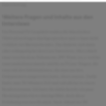
Interviewtag.
Weitere Fragen und Inhalte aus den
Interviews
Im Personal Fit Gespräch wurden die klassischen
Motivationsfragen durchgesprochen und es kam nicht
wirklich viel überraschendes. Das änderte sich dann
aber schlagartig bei den Case Interviews. Hier erhielt
man verschiedene Dokumente (PP, Word, etc.), welche
man analysieren musste und bis zu 3 Case-Fragen, die
man mit den Informationen, die man aus den
Dokumenten ausgewertet hatte, lösen musste. Dafür
hatte man 30 Minuten Zeit und saß alleine in einem
Konferenzraum. Ich hatte bis dahin bereits ein paar
Beratungsinterviews durchgeführt, doch diese
Erfahrung war neu für mich. Nach Ablauf der 30