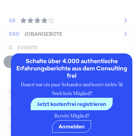
58
590
JOBANGEBOTE
0
EVENTS
Schalte über 4.000 authentische
Unternehmensprofil
Erfahrungsberichte aus dem Consulting
frei
Dauert nur ein paar Sekunden und kostet nichts 🚀
Beworben im Jahr:
Noch kein Mitglied?
2019
Jetzt kostenfrei registrieren
Karrierelevel:
Berufseinsteiger:in
Bereits Mitglied?
Anmelden
Beworben als:
Praktikant:in