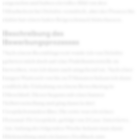
angenehm und haben ein tolles Bild von den
Mitarbeitern bei Deloitte vermittelt, aber der Prozess bis
dahin hat einen faden Beigeschmack hinterlassen.
Beschreibung des
Bewerbungsprozesses
Nach einem Recruitingevent wurde ich von Deloitte
gebeten mich doch auf eine Praktikantenstelle zu
bewerben, was ich dann auch umgehend tat. Nach einer
langen Wartezeit von bis zu 3 Monaten bekam ich dann
endlich die Einladung zu einem Bewerbertag in
Düsseldorf. Dieser begann mit einer kurzen
Selbstvorstellung und ging dann in drei
Gesprächsrunden über. Die erste war ein reines
Personal-Fit Gespräch, gefolgt von 2 Case-Interviews.
Am Anfang der folgenden Woche bekam man dann
Rückmeldung und ein kurzes Feedback zum