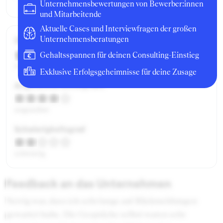
Unternehmensbewertungen von Bewerber:innen
und Mitarbeitende
Aktuelle Cases und Interviewfragen der großen
Gesamtbewertung
Unternehmensberatungen
Gehaltsspannen für deinen Consulting-Einstieg
mittelmäßig
Exklusive Erfolgsgeheimnisse für deine Zusage
Angenehme Atmosphäre
angenehm
Schwierigkeitsgrad
schwierig
Feedback an das Unternehmen
Nervig war, dass ich sehr lange auf Rückmeldungen
gewartet habe. Die Gespräche selbst waren sehr