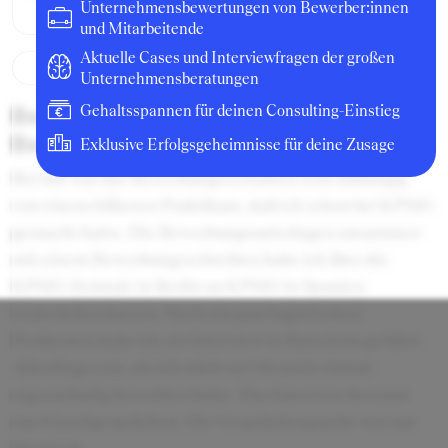
Unternehmensbewertungen von Bewerber:innen
und Mitarbeitende
Aktuelle Cases und Interviewfragen der großen
Unternehmensberatungen
Beschreibung des
Gehaltsspannen für deinen Consulting-Einstieg
Bewerbungsprozesses
Exklusive Erfolgsgeheimnisse für deine Zusage
Bei mir war das Bewerbungsverfahren sehr abhängig
von einem früheren Praktikum, daß ich schon bei KPMG
gemacht hatte. Die Bewerbungsunterlagen zusammen
mit einem Bewerbungsschreiben habe ich über die
KPMG Zentrale in Berlin an KPMG in Spanien
weiterleiten lassen. Nach ein paar logistischen
Problemen habe ich ein Interview in Barcelona geführt.
Allerdings erst, als ich mich vor Ort noch einmal
eigenständig beworben hatte. Das Interview bestand
aus Einzelgesprächen. Die Gesprächssprache war nur