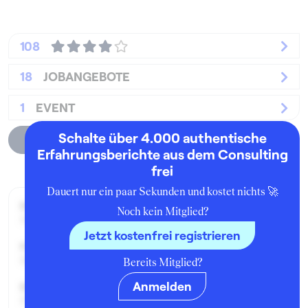
108
18
JOBANGEBOTE
1
EVENT
Schalte über 4.000 authentische
Unternehmensprofil
Erfahrungsberichte aus dem Consulting
frei
Dauert nur ein paar Sekunden und kostet nichts 🚀
Beworben im Jahr:
Noch kein Mitglied?
1998
Jetzt kostenfrei registrieren
Karrierelevel:
Berufseinsteiger:in
Bereits Mitglied?
Anmelden
Beworben als:
Praktikant:in