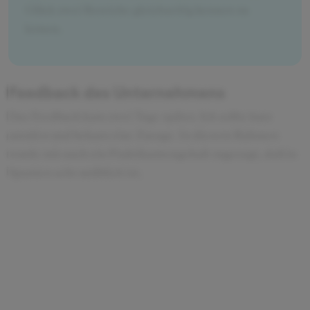
Glück zwei Bereiche gleichzeitig kennen zu
lernen.
Feedback des Unternehmens
Das Feedback kam zwei Tage später. Ich sollte kurz
anrufen und bekam eine Zusage. In diesem Rahmen
wurde mir auch ein Praktikantengehalt zugesagt, daß in
Spanien sehr unüblich ist.