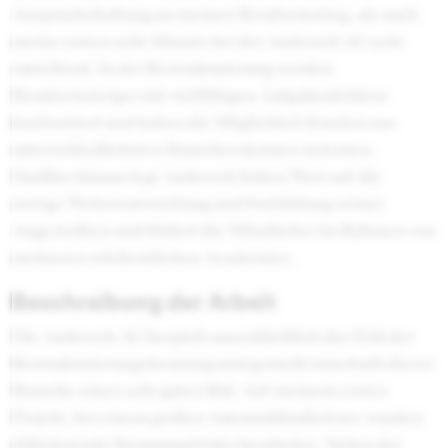
Anspruchshaltung an meinen Berufseinstieg, als auch
meine ersten acht Monate bei der Andersch AG sehr
zutreffend. In der Restrukturierung werden
Berufseinsteiger mit vielfältigen Aufgabenfeldern
konfrontiert und haben die Möglichkeit Kunden aus
unterschiedlichsten Branchen kennen zu lernen.
Darüber hinaus legt Andersch hohen Wert auf die
stetige Weiterentwicklung und Fortbildung seiner
Angestellten und fördert die Mitarbeiter im Rahmen von
mehreren wöchentlichen Academies.
Beschreibung der Arbeit
Die Andersch AG bespielt ausschließlich das Feld der
Restrukturierungsberatung und genießt innerhalb dieser
Branche einen sehr guten Ruf. Auf meinem ersten
Projekt, bei einem großen Automobilzulieferer, wurden
differierende Beratungsfelder bearbeitet. Neben der