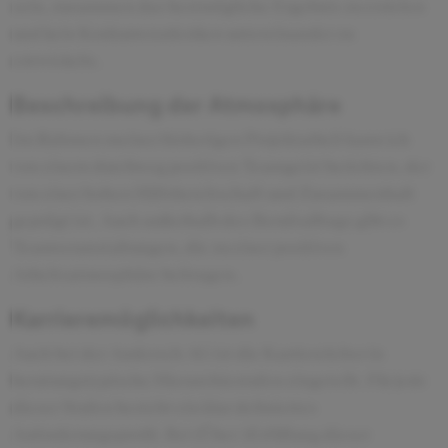
sein, zusammen das bestmögliche Ergebnis zu erzielen
und kein Konkurrenzdenken untereinander zu
entwickeln.
Beschreibung der Atmosphäre
Im Rahmen meiner bisherigen Projektarbeit kann ich
von einem durchweg positiven Teamgeist berichten, der
von einer hohen Hilfsbereitschaft und Zusammenhalt
geprägt ist. Auch außerhalb des Berufsalltags gibt es
Teamveranstaltungen, die zu einer positiven
Arbeitsatmosphäre beitragen.
Karrieremöglichkeiten
Auch bei der Andersch AG ist die Karriereleiter in
beratungstypische Hierarchiestufen eingeteilt. Für jede
dieser Stufen besteht ein klar definiertes
Anforderungsprofil. Bei (Über-)Erfüllung dieser