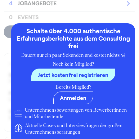
4
JOBANGEBOTE
0
EVENTS
Schalte über 4.000 authentische
Unternehmensprofil
Erfahrungsberichte aus dem Consulting
frei
Dauert nur ein paar Sekunden und kostet nichts 🚀
Aktueller Job zum Zeitpunkt der Bewertung
Noch kein Mitglied?
Jetzt kostenfrei registrieren
Seit:
Oktober 2016
Bereits Mitglied?
Position:
Anmelden
Consultant
Unternehmensbewertungen von Bewerber:innen
Geschäftsbereich:
und Mitarbeitende
Restrukturierungsberatung
Aktuelle Cases und Interviewfragen der großen
Unternehmensberatungen