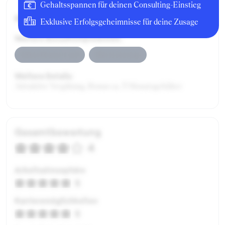
Gehaltsspannen für deinen Consulting-Einstieg
Bruttogehalt:
60000 €
Exklusive Erfolgsgeheimnisse für deine Zusage
Weitere Bonuskomponenten:
Jahresbonus Cash
Altersvorsorge
Weitere Details:
Attraktive Vergütung, Bonus ca. 3 Monatsgehälter
Gesamtbewertung
4
Arbeitsatmosphäre
5
Karrieremöglichkeiten
5