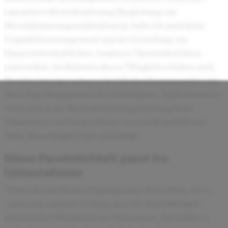
operativen Restrukturierung (Begleitung von
Restrukturierungsmaßnahmen), habe ich auch beim
Liquiditätsmanagement und der Erstellung von
finanzwirtschaftlichen Analysen/Monatsberichten
unterstützt. Im Rahmen dieser Tätigkeiten haben auch
Berufseinsteiger schon sehr früh Berührungspunkte mit
dem Top-Management des Mandanten. Typischerweise
wird auch in der Restrukturierungsberatung beim
Mandanten vor Ort gearbeitet, was im Regelfall eine
hohe Reisetätigkeit mit sich bringt.
Diese Persönlichkeit passt ins
Unternehmen
Neben der fachlichen Eignung eines Bewerbers, ist es
Andersch eminent wichtig, dass die Persönlichkeit
potentieller Mitarbeiter ins Team passt. Ziel sollte es