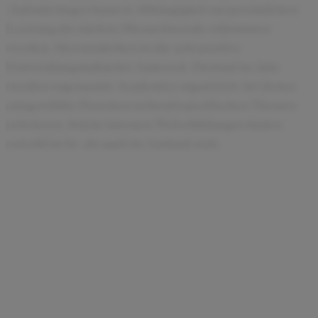
Anforderungen kann in Abhängigkeit zur persönlichen
Leistung die nächste Hierarchiestufe erklommen
werden. Hervorzuheben ist die sehr positive
Entwicklungskultur bei Andersch. Dreimal im Jahr
werden sogenannte Academies organisiert, bei denen
ausgewählte Dozenten zu berufsspezifischen Themen
referieren. Solche internen Weiterbildungen finden
sowohl im In- als auch im Ausland statt.