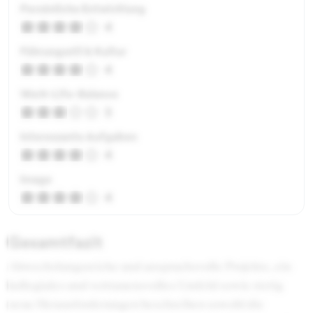
Persönliche Entwicklung
4
Führungsstil & Kultur
4
Work-Life-Balance
3
Interessante Aufgaben
4
Image
4
Gesamtfazit
Abwechslungsreiche und anspruchsvolle Projekte, ein
kollegiales und vertrauensvolles Umfeld sowie stetig
neue Herausforderungen beschreiben sowohl die