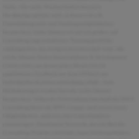
Seite. Alle sechs Wochen finden intensive
Feedbackgespräche statt, in denen wir z.B.
Entwicklungsziele und Trainingsmöglichkeiten
besprechen. Dabei können wir auf ein großes, auf
Consulting zugeschnittenes Trainingsportfolio
zurückgreifen, das stetig weiterentwickelt wird. Alle
sechs Monate finden dann Guidance & Development
Circles statt, aus denen jede:r Berater:in ein
qualifiziertes Feedback aus dem GD Kreis zur
individuellen Karriereentwicklung erhält. Auch
Beförderungen werden hier alle sechs Monate
besprochen. Neben der Entwicklung innerhalb der RWE
Consulting bietet die RWE Gruppe auch interessante
Möglichkeiten, später in einer Linienfunktion
einzusteigen. Durch mein Netzwerk, das ich über die
Consulting-Projekte entwickle, kann ich herausfinden,