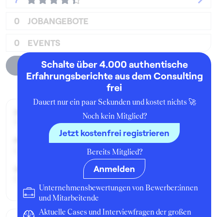
0
JOBANGEBOTE
0
EVENTS
Schalte über 4.000 authentische
Unternehmensprofil
Erfahrungsberichte aus dem Consulting
frei
Dauert nur ein paar Sekunden und kostet nichts 🚀
Zeitraum der Beschäftigung:
Noch kein Mitglied?
Februar 2021 - Februar 2022
Jetzt kostenfrei registrieren
Position:
Consultant
Bereits Mitglied?
Anmelden
Geschäftsbereich:
Consulting
Unternehmensbewertungen von Bewerber:innen
und Mitarbeitende
Aktuelle Cases und Interviewfragen der großen