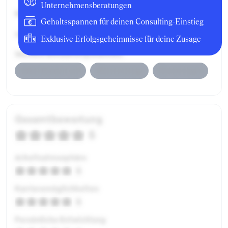
Unternehmensberatungen
Bruttogehalt:
61200 €
Gehaltsspannen für deinen Consulting-Einstieg
Jahresbonus:
8100 €
Exklusive Erfolgsgeheimnisse für deine Zusage
Weitere Bonuskomponenten:
Jahresbonus Cash
Altersvorsorge
Firmenwagen
Gesamtbewertung
5
Arbeitsatmosphäre
5
Karrieremöglichkeiten
5
Persönliche Entwicklung