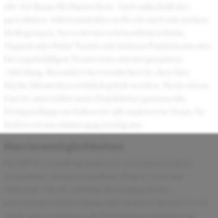
die viel Raum für Humor lässt. Auch außerhalb des
gewohnten Arbeitsumfeldes treffe ich mich mit meinen
Kolleg:innen. Sei es bei der wöchentlichen Partie
Squash oder Padel Tennis mit meinem Projektteam oder
bei regelmäßigen Teamevents mit der gesamten
Abteilung. Besonders hervorzuheben ist, dass hier
flache Hierarchien wirklich gelebt werden. Wenn viel zu
tun ist, unterstützt mein Projektleiter genauso die
Fertigstellung von Folien wie alle anderen im Team. So
helfen wir uns immer gegenseitig aus.
Karrieremöglichkeiten
Bei RWE Consulting haben wir vier Karrierestufen:
Consultant, Senior Consultant, Project Lead und
Principal. Für die optimale Betreuung meiner
persönlichen Entwicklung zum nächsten Berater-Level
steht mir ein Guidance & Development Manager zur