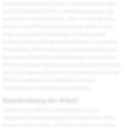
Berufsstart noch kein Energie-Experte und habe auch
nicht die klassische BWL-Laufbahn genommen, die
man oft im Consulting findet. Alles, was ich über das
Business von RWE und zu Consulting-Skills wissen
muss, lerne ich im Onboarding, in Trainings und
insbesondere on-the-job auf dem Projekt von meinem
Projektleiter. Daher haben wir auch Berater:innen aus
ganz unterschiedlichen Fachrichtungen im Team von
RWE Consulting. Was uns vereint, sind unser Interesse
an der Energiewende und unser gemeinsames Ziel, als
RWE Consulting an der Schlüsselstelle der
Energiewende einen Impact zu schaffen.
Beschreibung der Arbeit
Als Berater bei RWE Consulting hat man die
Möglichkeit, bei den wichtigsten Projekten des RWE
Konzerns mitzuwirken. Als Teil des RWE Consulting