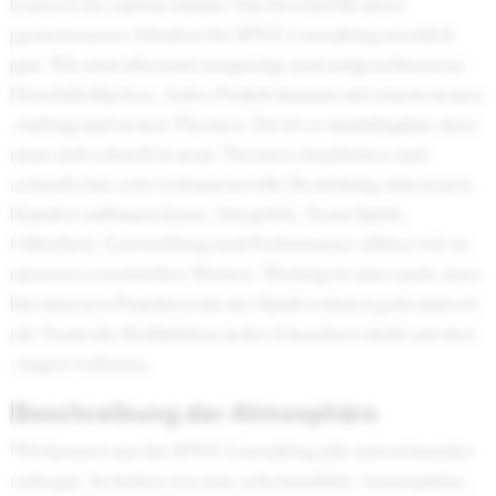
Careers for curious minds: Das beschreibt unser
gemeinsames Mindset bei RWE Consulting ziemlich
gut. Wir sind allesamt neugierige und aufgeschlossene
Persönlichkeiten. Jedes Projekt kommt mit einem neuen
Auftrag und neuen Themen. Da ist es unabdingbar, dass
man sich schnell in neue Themen einarbeiten und
schnell eine sehr vertrauensvolle Beziehung zum neuen
Kunden aufbauen kann. Integrität, Team Spirit,
Offenheit, Entwicklung und Performance zählen wir zu
unseren essentiellen Werten. Wichtig ist aber auch, dass
bei unseren Projekten nie der Spaß verloren geht und wir
als Team die Bedürfnisse jedes Einzelnen nicht aus den
Augen verlieren.
Beschreibung der Atmosphäre
Wir kennen uns bei RWE Consulting alle untereinander
sehr gut. So haben wir eine sehr familiäre Atmosphäre,