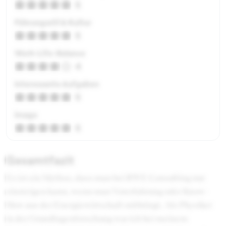
5
Führungsstil & Kultur
5
Work-Life-Balance
4
Interessante Aufgaben
5
Image
5
Gesamtfazit
Es ist ein Mythos, dass man bei RWE Consulting nur
einsteigen kann, wenn man Vorerfahrung oder Know-
How aus der Energiewirtschaft mitbringt. Als Physiker
in der Grundlagenforschung war ich bei meinem