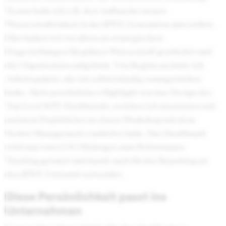
Teams habe ich z.B. den Aufbau der neuen
Wasserstoffeinheit in der RWE Generation unterstützt.
Hier haben wir vor allem an strategischen
Fragestellungen für grünen Wasserstoff gearbeitet und
die Organisation aufgebaut. Von Beginn an hatte ich
Arbeitspakete, die ich selbstständig vorangetrieben
habe. Mein persönliches Highlight war das Design des
Top Level KPI-Dashboards, welches ich zusammen mit
meinem Projektleiter in einem Workshop mit dem
Senior Management erarbeitet habe. Das Dashboard
wird nun vom COO Hydrogen zum Performance
Tracking genutzt und damit auch für das Reporting an
den RWE Vorstand verwendet.
Diese Persönlichkeit passt ins
Unternehmen