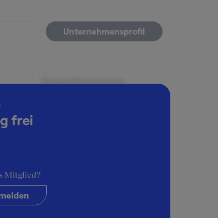
Unternehmensprofil
Gesamtbewertung
4
e
g frei
Arbeitsatmosphäre
5
etreut.
Karrieremöglichkeiten
2
achen
hkeit
s Mitglied?
Persönliche Entwicklung
ände
5
melden
 bzgl.
Führungsstil & Kultur