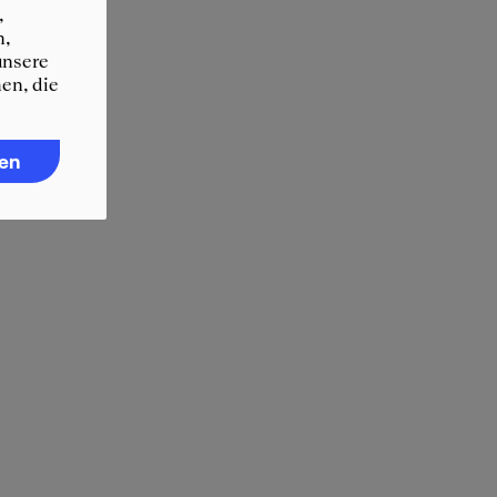
,
n,
unsere
en, die
ren