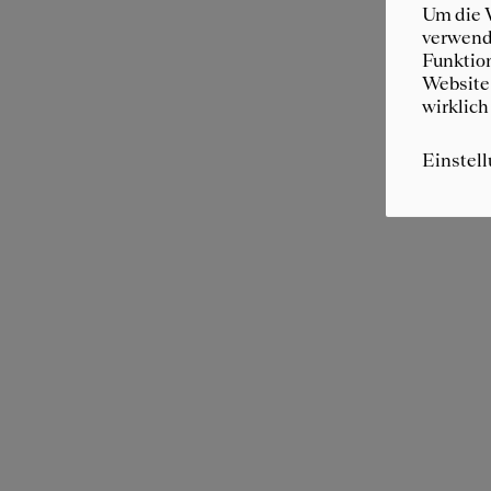
Um die W
verwende
Funktion
Website 
wirklich
Einstel