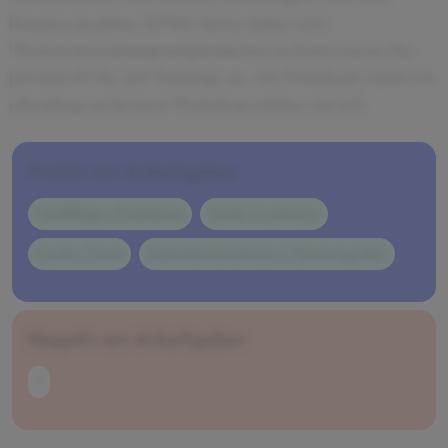
Kunden denkbar. KPMG bietet dabei viele
Weiterentwicklungsmöglichkeiten in Form von on-the-
job und off-the-job Trainings an. Als Praktikant nahm ich
allerdings an keinem Workshop solcher Art teil.
Positiv am Arbeitgeber
Vielfältiges Praktikum
Steile Lernkurve
Cooles Team
Zukunftsorientiertes Themengebiet
Negativ am Arbeitgeber
/