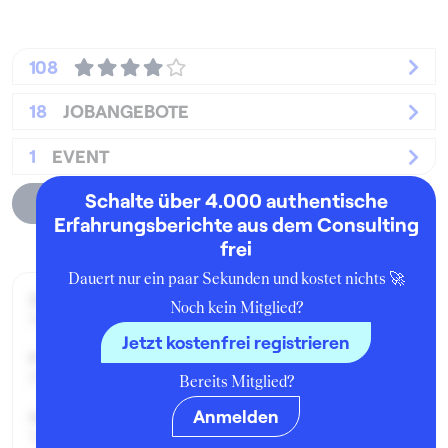
108
18
JOBANGEBOTE
1
EVENT
Schalte über 4.000 authentische
Unternehmensprofil
Erfahrungsberichte aus dem Consulting
frei
Dauert nur ein paar Sekunden und kostet nichts 🚀
Zeitraum der Beschäftigung:
Noch kein Mitglied?
März 2019 - Juni 2020
Jetzt kostenfrei registrieren
Position:
Praktikant:in
Bereits Mitglied?
Anmelden
Geschäftsbereich:
Value Chain Transformation