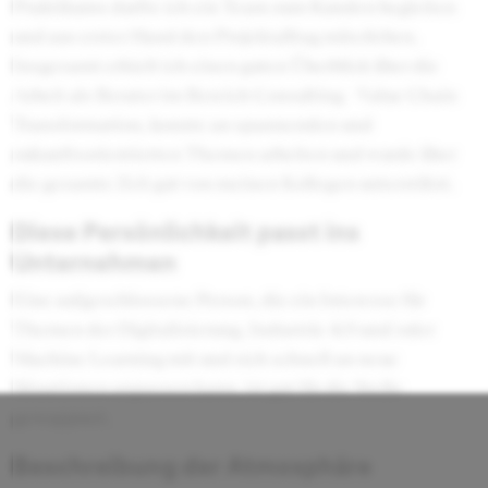
Praktikums durfte ich ein Team zum Kunden begleiten
und aus erster Hand den Projektalltag miterleben.
Insgesamt erhielt ich einen guten Überblick über die
Arbeit als Berater im Bereich Consulting - Value Chain
Transformation, konnte an spannenden und
zukunftsorientierten Themen arbeiten und wurde über
die gesamte Zeit gut von meinen Kollegen unterstützt.
Diese Persönlichkeit passt ins
Unternehmen
Eine aufgeschlossene Person, die ein Interesse für
Themen der Digitalisierung, Industrie 4.0 und/oder
Machine Learning mit und sich schnell an neue
Situationen anpassen kann, ist gut für die Stelle
gewappnet.
Beschreibung der Atmosphäre