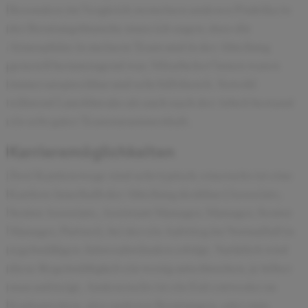
Besonders im Vergleich zu meinen anderen Praktika in
der Beratungsbranche muss ich sagen, dass die
Atmosphäre in meinem Team und in der Abteilung
generell herausragend war. Mitarbeiter*innen waren
immer ansprechbar und sehr hilfsbereit. Sowohl
während Lunchbreaks als auch nach der Arbeit bestand
ein sehr guter Teamzusammenhalt.
Karrieremöglichkeiten
Zwei Karrierewege sind sehr typisch: einerseits ist eine
Karriere innerhalb der Abteilung denkbar (Associate,
Senior Associate, Assistant Manager, Manager, Senior
Manager, Partner), bei der ein Aufstieg im Normalfall in
regelmäßigen Jahresabständen erfolgt. Natürlich wird
diese Regelmäßigkeit ein wenig unterbrochen, je höher
man aufsteigt. Andererseits ist ein Exit entweder zu
Konkurrenten, also anderen Beratungen, oder zum