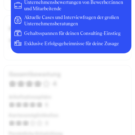
Unternehmensbewertungen von Bewerber:innen
und Mitarbeitende
Aktuelle Cases und Interviewfragen der großen
Unternehmensberatungen
Bruttogehalt:
20400 €
Gehaltsspannen für deinen Consulting-Einstieg
Weitere Details:
Exklusive Erfolgsgeheimnisse für deine Zusage
/
Gesamtbewertung
4
Arbeitsatmosphäre
5
Karrieremöglichkeiten
3
Persönliche Entwicklung