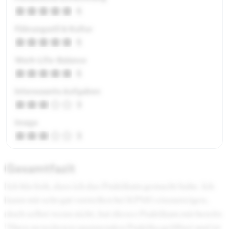
5
Führungsstil & Kultur
5
Work-Life-Balance
5
Interessante Aufgaben
3
Image
3
Gesamtfazit
Ich bin froh, dass ich das Praktikum gemacht habe. Ich
kann mir sehr gut vorstellen bei KPMG einzusteigen,
doch selbst wenn nicht, hat dieses Praktikum mir bereits
Türen zu weiteren spannenden Praktika geöffnet und ist