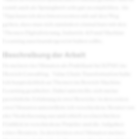
somit auch als Sprungbrett sehr gut zu empfehlen. Als
Tipp kann ich den Interessenten mit auf den Weg
geben, dass man sich zumindest einmal kurz mit den
Themen Digitalisierung, Industrie 4.0 und Machine
Learning auseinandergesetzt haben sollte.
Beschreibung der Arbeit
In meinen vier Monaten als Praktikant bei KPMG im
Bereich Consulting - Value Chain Transformation habe
ich hauptsächlich an Themen im Bereich Machine
Learning gearbeitet. Dabei unterteilte sich meine
persönliche Erfahrung in zwei Bereiche: in den ersten
zwei Monaten unterstützte ich verschiedene Berater von
der Niederlassung aus und erhielt so einen breiten
Einblick in verschiedene Projekte und die Aufgaben
eines Beraters. In den letzten zwei Monaten meines