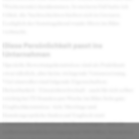
Wochenende) dazukommen. In meinem Fall hatte ich
Glück  die Nachtschichten hielten sich in Grenzen.
Lediglich der Sonntagabend wurde öfters im Büro
verbracht.
Diese Persönlichkeit passt ins
Unternehmen
Spezielle Bewertungskenntnisse sind als Praktikant
zwar nützlich, aber keine zwingende Vorraussetzung.
Viel sinnvoller sind folgende Eigenschaften:
Belastbarkeit / Einsatzbereitschaft - auch für sich selber
wichtig bei 75 Stunden pro Woche im Büro Sehr gute
Englischkenntnisse  viele Meetings und
Kundengespräche finden auf Englisch statt
Quantitative Kenntnisse  bei Bewertungen - und ein
selbstverständlicher Umgang mit MS Office Ansonsten