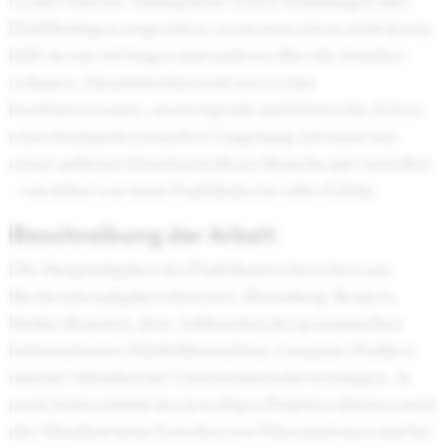
Leider sind am Anfang keine festen Schulungen oder
Einführungen vorgesehen; wenn man etwas nicht kennt,
hilft da nur viel fragen und anderen über die Schulter
schauen. Zusammenfassend war es eine
hochinteressante, anstrengende und lehrreiche Zeit in
einer hochprofessionellen Umgebung. Ich kann mir
einen späteren Einstieg in dieser Branche gut vorstellen
- von daher war mein Praktikum ein voller Erfolg
Beschreibung der Arbeit
Die Hauptaufgaben der Praktikanten bestehen aus
Rechercheaufgaben (Internet, Bloomberg, Reuters,
Broker Reports), dem Aufbereiten der gesammelten
Informationen (Marktübersichten, Company Profiles)
und der Mitarbeit bei Unternehmensbewertungen. Je
nach Schwerpunkt des jeweiligen Projektes können auch
die Mitarbeit beim Erstellen von Präsentationen und bei