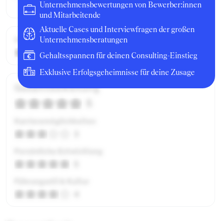
Unternehmensbewertungen von Bewerber:innen
und Mitarbeitende
Aktuelle Cases und Interviewfragen der großen
Gehalt / Kompensation
Unternehmensberatungen
5
Gehaltsspannen für deinen Consulting-Einstieg
Exklusive Erfolgsgeheimnisse für deine Zusage
Gesamtbewertung
5
Karrieremöglichkeiten
3
Persönliche Entwicklung
5
Führungsstil & Kultur
4