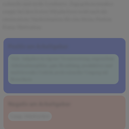
schnelle und steile Lernkurve. Zugegebenermaßen
sorgte bei den festen Mitarbeitern wohl auch die
momentane Marktsituation für eine kleine Portion
Extra-Motivation.
Positiv am Arbeitgeber
Viele Aufgaben in eigener Verantwortung, angenehme
Arbeitsatmosphäre, gute Bezahlung, produktives und
motivierendes Umfeld, professioneller Umgang mit
Bewerbern
Negativ am Arbeitgeber
Lange Arbeitszeiten