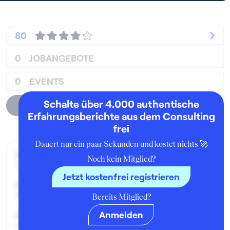
80
0
JOBANGEBOTE
0
EVENTS
Schalte über 4.000 authentische
Unternehmensprofil
Erfahrungsberichte aus dem Consulting
frei
Dauert nur ein paar Sekunden und kostet nichts 🚀
Zeitraum der Beschäftigung:
Noch kein Mitglied?
Oktober - Dezember 2001
Jetzt kostenfrei registrieren
Position:
Praktikant:in
Bereits Mitglied?
Anmelden
Geschäftsbereich:
Corporate and Investment Bank