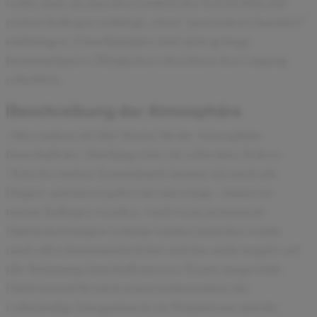
sollte man, da man den Großteil der Zeit im Büro mit
seinen Kollegen verbringt, einen "passenden Charakter"
mitbringen. Einzelkämpfer sind nicht gefragt,
kommunikative Fähigkeiten erleichtern den Umgang
erheblich.
Beschreibung der Atmosphäre
Alles andere als fünf Sterne für die Atmosphäre
innerhalb der Abteilung wäre ein schlechter Scherz.
Trotz des hohen Termindrucks konnte ich mich mit
Fragen  und davon gab es bei mir einige - immer an
meine Kollegen wenden. Auch wenn permanent
Spitzenleistungen verlangt wurden (und dies wurde
auch offen kommuniziert) hat sich das nicht negativ auf
die Stimmung innerhalb unseres Teams ausgewirkt.
Motivierend für mich waren insbesondere die
vollständige Integration in ein Projektteam und die