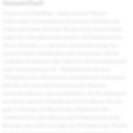
Gesamtfazit
Noch so ein Praktikum - immer wieder! Man ist
vollwertiges Teammitglied, in meinem Fall hatte ich
Glück und wurde für sechs Wochen fest einem Projekt
zugeteilt. Erfreulich insbesondere, da Praktikanten in
dieser Branche, so sagt man, nicht immer lange bei
einem Projekt dabeibleiben und oft nur kurze, kleine
Aufgaben bearbeiten. Die Arbeit ist abwechslungsreich
und verantwortungsvoll - Ähnlichkeiten mit den
Tätigkeiten von Absolventen sind durchaus vorhanden.
Für alle, die sich einen Einstieg in der Branche
vorstellen können, nur zu empfehlen. Die Bezahlung ist
exzellent; auch bei Praktikanten ist ein Bonus für sehr
gute Leistungen im Bereich des Möglichen. Die
Arbeitszeiten schwanken je nach Projektstatus stark,
betragen aber selten weniger als 70 Stunden pro Woche.