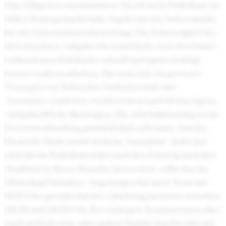
Due Diligences dazukommen. Da ich mein Praktikum im
M&A-Team gemacht habe, lag bei uns der Schwerpunkt
bei der Unternehmensbewertung. Die Schwierigkeit bei
den einzelnen Aufgaben bestand darin, trotz des immer
vorhandenen Zeitdrucks schnell und (ganz wichtig)
immer exakt zu arbeiten. Hat man sich ein gewisses
Vertrauen von Seiten der Analysten und/oder
Associates erarbeitet, werden einem auch kleine eigene
Aufgabenblöcke übertragen. Die Arbeitsbelastung ist im
Investmentbanking grundsätzlich sehr hoch. Und die
Deutsche Bank macht da keine Ausnahme. Jeder der
sich für ein Praktikum (oder auch den Einsteig nach den
Studium) in dieser Branche interessiert, sollte das im
Hinterkopf behalten. Angefangen hat mein Team um
9.00 Uhr, geendet hat der Arbeitstag meistens zwischen
22.00 und 24.00 Uhr. Bei wichtigen Terminen kann aber
auch noch die eine oder andere Stunde (nachts oder am