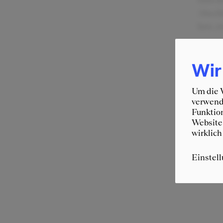
Abschl
bzw. z
Pos
Wir
Bek
Um die W
Att
verwende
Funktion
Website 
wirklich
Einstel