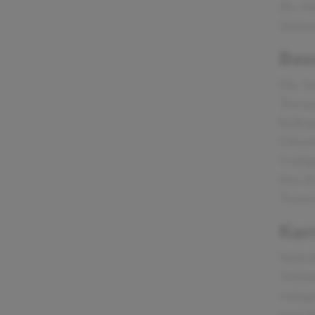
die Au
Zielst
Bes
Die At
Ton au
Kolleg
Untern
Verfüg
bzw. K
Teame
Kar
Nach d
Anfang
zwinge
man da