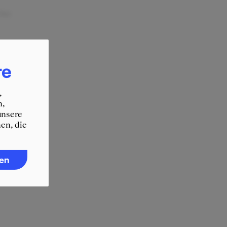
ine
er
re
,
n,
unsere
en, die
ren