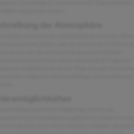
fgaben), Teamfähigkeit, Lernbereitschaft, Eigenständigkeit
rebigkeit mitgebracht werden.
chreibung der Atmosphäre
mosphäre ist relativ locker und kollegial. In stressigen Phas
ch mal rauer bzw. direkter, aber an sich war das Verhältnis z
en jederzeit gut. Da die meisten Kollegen am Erfolg des
ehmens interessiert sind, stehen diese auch für Fragen zur
ung und ermöglichen auf diesem Wege eine gute Einarbeitu
ooperation. Ergänzt werden regelmäßige Austauschformate
vents.
rieremöglichkeiten
em Praktikum besteht die Möglichkeit, sich für eine
sposition in Festanstellung zu qualifizieren. Dafür ist es abe
nd erforderlich, einen Masterabschluss zu haben. Danach w
nn automatisch mit den Jahren befördert. Mit weiteren