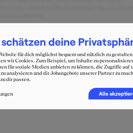
üssen oder vorhandener Berufserfahrung steigt man dann e
wei Stufen höher ein.
itiv am Arbeitgeber
Negativ am Arbeitgeb
 schätzen deine Privatsphä
anntes Unternehmen
Workload
ebsite für dich möglichst bequem und nützlich zu gestalten
raktive Vergütung
Beschränkte Themenvielfalt
n wir Cookies. Zum Beispiel, um Inhalte zu personalisiere
en für soziale Medien anbieten zu können, die Zugriffe auf 
zu analysieren und dir Jobangebote unserer Partner zu mach
 zu dir passen.
Alle akzeptie
lungen