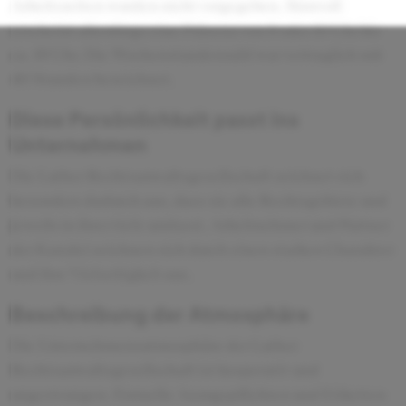
Arbeitszeiten wurden nicht vorgegeben. Sinnvoll
erscheint allerdings eine Präsenz von 9 oder 10 Uhr bis
ca. 19 Uhr. Die Wochenstundenzahl war vertraglich mit
40 Stunden bezeichnet.
Diese Persönlichkeit passt ins
Unternehmen
Die Luther Rechtsanwaltsgesellschaft zeichnet sich
besonders dadurch aus, dass sie alle Rechtsgebiete und
jeweils in ihrer tiefe umfasst. Arbeitnehmer und Partner
der Kanzlei zeichnen sich durch einen starken Charakter
und ihre Vielseitigkeit aus.
Beschreibung der Atmosphäre
Die Unternehmensatmosphäre der Luther
Rechtsanwaltsgesellschaft ist kooperativ und
ungezwungen. Formelle Anzugspflichten und Etiketten