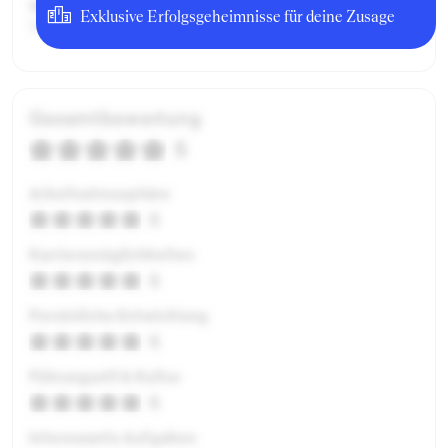
Weitere Details:
Exklusive Erfolgsgeheimnisse für deine Zusage
Standardbezug als Praktikant
Gesamtbewertung
5
Arbeitsatmosphäre
5
Karrieremöglichkeiten
5
Persönliche Entwicklung
5
Führungsstil & Kultur
5
Interessante Aufgaben