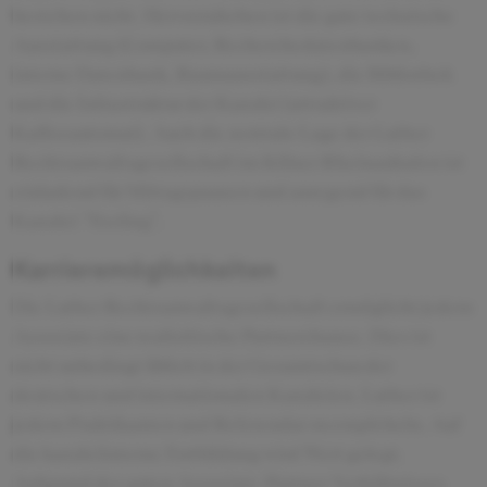
bestehen nicht. Hervorzuheben ist die gute technische
Ausstattung (Computer, Recherchedatenbanken,
interne Datenbank, Raumausstattung), die Bibliothek
und die Infrastruktur der Kanzlei (attraktiver
Kaffeeautomat). Auch die zentrale Lage der Luther
Rechtsanwaltsgesellschaft im Kölner Rheinauhafen ist
einladend für Mittagspausen und anregend für das
Kanzlei-"Feeling".
Karrieremöglichkeiten
Die Luther Rechtsanwaltsgesellschaft ermöglicht jedem
Associate eine realisitische Partnerchance. Dies ist
nicht unbedingt üblich in der Gesamtschau der
deutschen und internationalen Kanzleien. Luther ist
jedem Praktikanten und Referendar zu empfeheln. Auf
die kanzleiinterne Fortbildung wird Wert gelegt.
Aufgrund des guten Associate-Partner-Verhältnisses