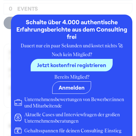
0
EVENTS
Schalte über 4.000 authentische
Unternehmensprofil
Erfahrungsberichte aus dem Consulting
frei
Dauert nur ein paar Sekunden und kostet nichts 🚀
Zeitraum der Beschäftigung:
Noch kein Mitglied?
Februar - März 2011
Jetzt kostenfrei registrieren
Position:
Praktikant:in
Bereits Mitglied?
Anmelden
Geschäftsbereich:
Corporate / M&A
Unternehmensbewertungen von Bewerber:innen
und Mitarbeitende
Aktuelle Cases und Interviewfragen der großen
Unternehmensberatungen
Bruttogehalt:
6000 €
Gehaltsspannen für deinen Consulting-Einstieg