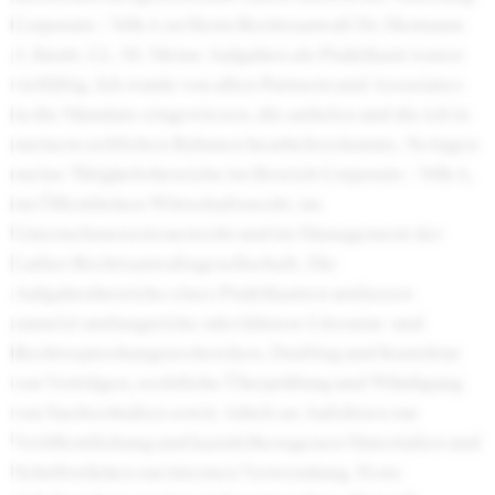
Corporate / M&A zu Herrn Rechtsanwalt Dr. Hermann
J. Knott, LL. M. Meine Aufgaben als Praktikant waren
vielfältig. Ich wurde von allen Partnern und Associates
in die Mandate eingewiesen, die anfielen und die ich in
meinem zeitlichen Rahmen bearbeiten konnte. So lagen
meine Tätigkeitsbereiche im Bereich Corporate / M&A,
im Öffentlichen Wirtschaftsrecht, im
Unternehmenssteuerrecht und im Management der
Luther Rechtsanwaltsgesellschaft. Die
Aufgabenbereiche eines Praktikanten umfassen
zumeist umfangreiche oder kürzere Literatur- und
Rechtssprechungsrecherchen, Drafting und Korrektur
von Verträgen, rechtliche Überprüfung und Würdigung
von Sachverhalten sowie Arbeit an Aufsätzen zur
Veröffentlichung und kanzleibezogenen Materialien und
Schriftstücken zur internen Verwendung. Feste