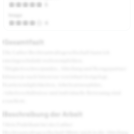
5
Image
4
Gesamtfazit
Die Luther Rechtsanwaltsgesellschaft kann ich
uneingeschränkt weiterempfehlen.
Tätigkeitsschwerpunkte, Abteilung und Bezugspartner
können je nach Interesse vereinbart festgelegt.
Karrieremöglichkeiten, Arbeitsatmosphäre,
Arbeitsverhältnisse und individuelle Betreuung sind
exzellent.
Beschreibung der Arbeit
Mein Praktikum bei der Luther
Rechtsanwaltsgesellschaft führte mich in die Abteilung