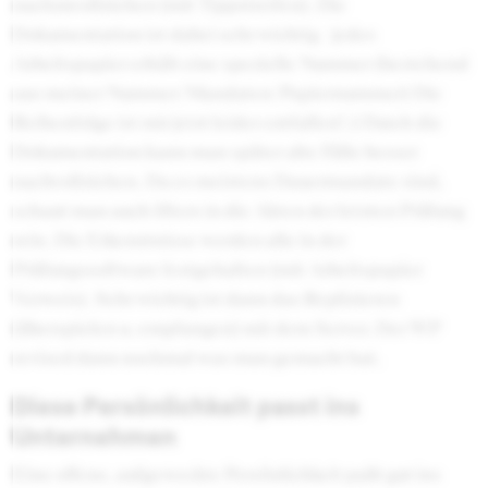
nachzuvollziehen (mit Tippstreifen). Die
Dokumentation ist dabei sehr wichtig - jedes
Arbeitspapier erhält eine spezielle Nummer (bestehend
aus meiner Nummer/Mandaten/Papiernummer) Die
Reihenfolge ist mir jetzt leider entfallen! :) Durch die
Dokumentation kann man später alte Fälle besser
nachvollziehen. Da es meistens Dauermandate sind,
schaut man auch öfters in die Akten der letzten Prüfung
rein. Die Erkenntnisse werden alle in der
Prüfungssoftware festgehalten (mit Arbeitspapier
Verweis). Sehr wichtig ist dann das Replizieren
(überspielen u. empfangen) mit dem Server. Der WP
revised dann nochmal was man gemacht hat.
Diese Persönlichkeit passt ins
Unternehmen
Eine offene, aufgeweckte Persönlichkeit paßt gut ins