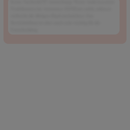
Keine Nachteile!!!!! Anmerkung: Wenn Andersen jetzt
Praktikanten im Assurance 1500Euro zahlt, müssen
vielleicht die übrigen Big4 nachziehen. Das
Betriebsklima ist aber auch sehr wichtig für die
Entscheidung