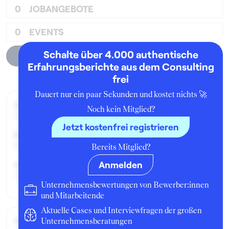
0
JOBANGEBOTE
0
EVENTS
Schalte über 4.000 authentische
Unternehmensprofil
Erfahrungsberichte aus dem Consulting
frei
Dauert nur ein paar Sekunden und kostet nichts 🚀
Zeitraum der Beschäftigung:
Noch kein Mitglied?
Januar - Februar 2001
Jetzt kostenfrei registrieren
Position:
Praktikant:in
Bereits Mitglied?
Anmelden
Geschäftsbereich:
Assurance Financial Services
Unternehmensbewertungen von Bewerber:innen
und Mitarbeitende
Aktuelle Cases und Interviewfragen der großen
Gehalt / Kompensation
Unternehmensberatungen