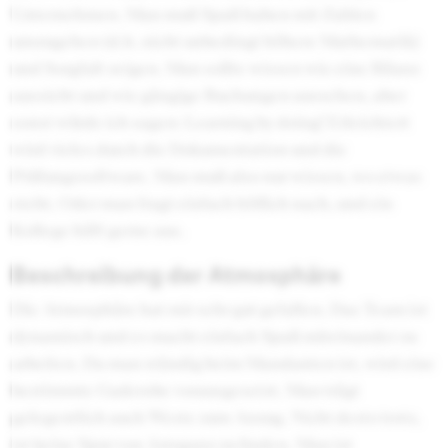
Unternehmen. Man muß Spaß haben mit Zahlen
umzugehen (d.h. nicht unbedingt höhere Mathematik)
und Sorgfalt zeigen. Man sollte wissen wie eine Bilanz
aussieht und wie gängige Buchungen aussehen, aber
sonst würde ich sagen: Learning by doing! Erleichtert
wird vieles durch die Dokumentation und die
Prüfungssoftware. Man muß also nur wissen, wo etwas
steht. Oder man fragt einfach höflich nach, und ein
Kollege hilft gerne aus.
Beschreibung der Atmosphäre
Die Atmosphäre hat mir sehr gut gefallen. Das Team ist
dynamisch und es macht einfach Spaß miteinander zu
arbeiten. Da man ständig beim Mandanten ist, wird eine
bestimmte Gaderobe vorausgesetzt. Man trägt
gelegentlich auch Weste zum Anzug. Nicht desto trotz,
ist keine Spur von Arroganz zu finden. Man ist