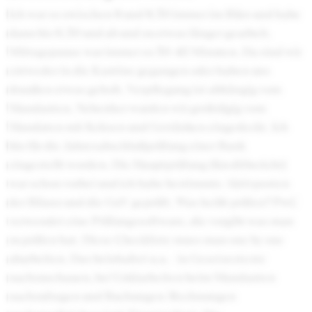
Ich war so zwischen 8 und 8.30 immer im Büro und habe
dann bis 6.30 und ab und zu etwas länger gearbeit.
Mittagspause war immer so 30-45 Minuten. Da sind wir
entweder in die Kantine gegangen oder haben uns
draußen etwas geholt. Verpflegung ist abhängig vom
Mandanten. Nebenher wurden wir großzügig vom
Mandaten mit Keksen und Getränken eingedeckt. Ich
bin für die Jahresabschlußprüfung einer Bank
eingestellt worden. Die Hauptprüfung (Kreditbericht)
war schon vorbei und ich habe bestimmte Aktivposten
der Bilanz und die GuV geprüft. Was heißt prüfen? PwC
verwendet eine Prüfungssoftware, die vorgibt was man
zu prüfen hat. Diese Checkliste muss man one by one
abarbeiten. Das beinhaltet u.a. - in Gesetzestexte
nachzuschauen, bei Unklarheiten beim Mandanten
nachzufragen und Buchungen/Rechnungen