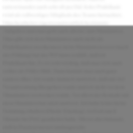
untereinander auch sehr oft per Du! Jeder Praktikant
wird als vollwertiges Mitglieds des Teams betrachtet.
Man bearbeitet eigenverantwortlich bestimmte
Aufgaben und man geht auch alleine zum Mandanten.
Man gibt sich dem Mandanten auch nicht als
Praktikanten zu erkennen; beim Mandantenessen (nach
der Prüfung) hat der WP dann erzählt, daß ich
Praktikant bin. Es ist sehr wichtig, daß man sich auch
selber als Prüfer fühlt. Dann kommt man auch ganz
anders rüber. Ich wurde dadurch motiviert, daß mir viel
Verantwortung übergeben wurde und ich nicht vor dem
Mandanten verstecken wurde. Vor allem der Kontakt mit
dem Mandaten hat mich motivert. Ich habe leider keine
Schulung erhalten (Direkt-Einstieg), weil ich nur 2
Monate bei PwC gearbeitet habe. Mir ist aber bekannt,
daß in Praxissemester umfangreiche