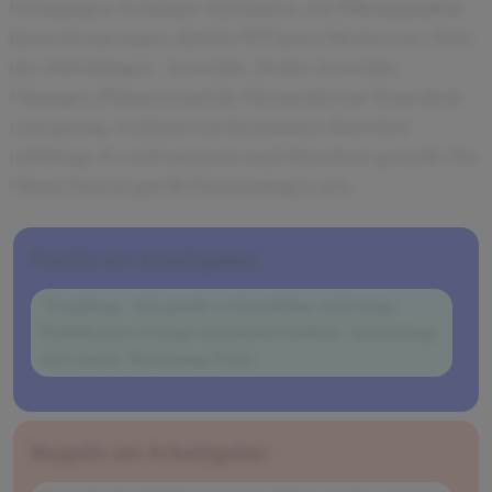
Schulungen/Seminare stattfinden. Zur Führungskultur
kann ich nur sagen, daß der WP unser Mentor war. Trotz
der Abstufungen - Associate, Senior Associate,
Manager, (Partner) sind die Hierarchien im Team doch
sehr gering, weil jeder ein bestimmtes Knowhow
mitbringt. Es wird meistens nach Knowhow gestafft: Der
Mann/Frau ist gut für Finanzanlagen usw.
Positiv am Arbeitgeber
-Vergütung - (ich glaube verhandelbar, weil einige
Praktikanten weniger bekommen haben) -Ausstattung
mit Laptop -Betreuung -Team
Negativ am Arbeitgeber