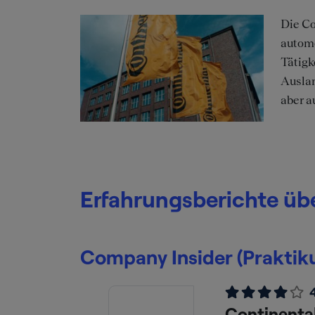
Die Co
autom
Tätigk
Auslan
aber a
Erfahrungsberichte üb
Company Insider (Praktik
Continenta