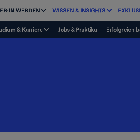
ER:IN WERDEN
WISSEN & INSIGHTS
EXKLUS
udium & Karriere
Jobs & Praktika
Erfolgreich 