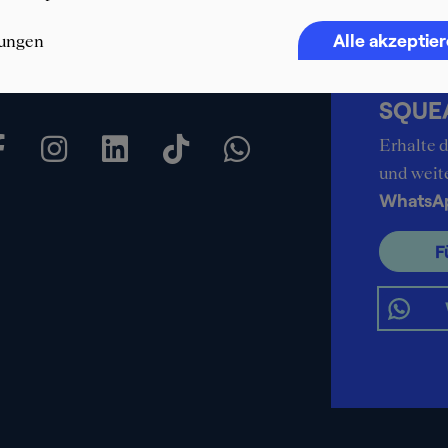
Alle akzeptie
lungen
Immer 
SQUEA
Erhalte d
und weit
WhatsA
F