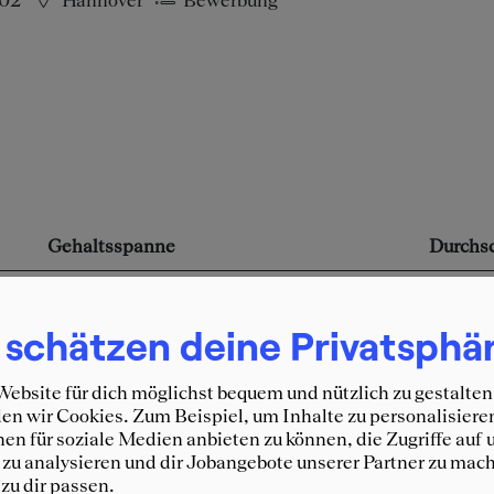
002
Hannover
Bewerbung
Gehaltsspanne
Durchsc
3.000 € - 6.000 €
4.500 
 schätzen deine Privatsphä
ebsite für dich möglichst bequem und nützlich zu gestalten
n wir Cookies. Zum Beispiel, um Inhalte zu personalisiere
en für soziale Medien anbieten zu können, die Zugriffe auf 
zu analysieren und dir Jobangebote unserer Partner zu mach
 zu dir passen.