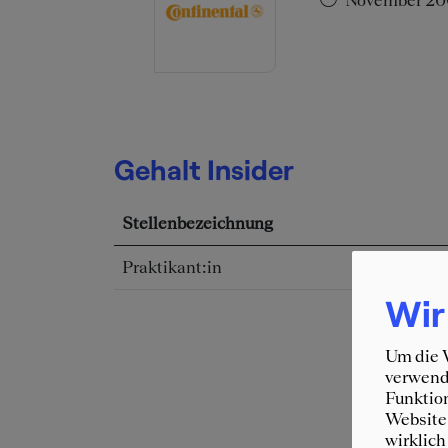
November 2
Gehalt Insider
Stellenbezeichnung
Praktikant:in
Wir
Um die W
verwende
Funktion
Website 
wirklich