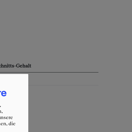
hnitts-Gehalt
€
re
,
n,
unsere
en, die