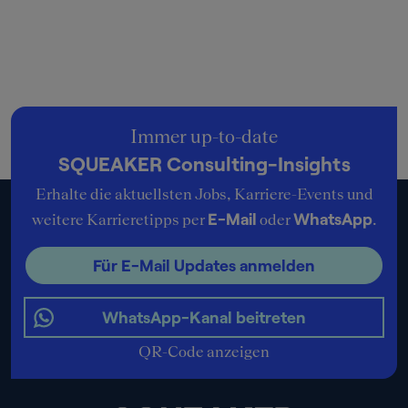
Immer up-to-date
SQUEAKER Consulting-Insights
Erhalte die aktuellsten Jobs, Karriere-Events und
E-Mail
WhatsApp
weitere Karrieretipps per
oder
.
Für E-Mail Updates anmelden
WhatsApp-Kanal beitreten
QR-Code anzeigen