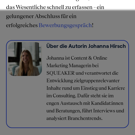
das Wesentliche schnell zu erfassen – ein
gelungener Abschluss für ein
erfolgreiches
Bewerbungsgespräch
!
Über die Autorin Johanna Hirsch
Johanna ist Content & Online
Marketing Managerin bei
SQUEAKER und verantwortet die
Entwicklung zielgruppenrelevanter
Inhalte rund um Einstieg und Karriere
im Consulting. Dafür steht sie im
engen Austausch mit Kandidat:innen
und Beratungen, führt Interviews und
analysiert Branchentrends.