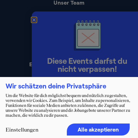
Unser Team
Kontakt
Presse
Impressum
Datenschutz
Diese Events darfst du
Erklärung zur Barrierefreiheit
nicht verpassen!
Lerne Berater:innen persönlich
Wir schätzen deine Privatsphäre
kennen und starte deinen Weg ins
Um die Website für dich möglichst bequem und nützlich zu gestalten,
verwenden wir Cookies. Zum Beispiel, um Inhalte zu personalisieren,
Consulting.
Funktionen für soziale Medien anbieten zu können, die Zugriffe auf
unsere Website zu analysieren und dir Jobangebote unserer Partner zu
machen, die wirklich zu dir passen.
Zum Eventkalender
Alle akzeptieren
Einstellungen