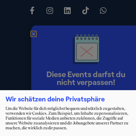
About SQ
Unser Team
Diese Events darfst du
Kontakt
nicht verpassen!
Presse
Lerne Berater:innen persönlich
Wir schätzen deine Privatsphäre
Impressum
kennen und starte deinen Weg ins
Um die Website für dich möglichst bequem und nützlich zu gestalten,
verwenden wir Cookies. Zum Beispiel, um Inhalte zu personalisieren,
Consulting.
Datenschutz
Funktionen für soziale Medien anbieten zu können, die Zugriffe auf
unsere Website zu analysieren und dir Jobangebote unserer Partner zu
Erklärung zur Barrierefreiheit
machen, die wirklich zu dir passen.