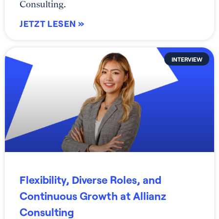
Consulting.
JETZT LESEN »
INTERVIEW
Flexibility, Diverse Roles, and
Continuous Growth at Allianz
Consulting