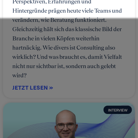
Perspektiven, Erfahrungen und
Hintergründe prägen heute viele Teams und
verändern, wie Beratung funktioniert.
Gleichzeitig hält sich das klassische Bild der
Branche in vielen Köpfen weiterhin
hartnäckig. Wie divers ist Consulting also
wirklich? Und was braucht es, damit Vielfalt
nicht nur sichtbar ist, sondern auch gelebt
wird?
JETZT LESEN »
INTERVIEW