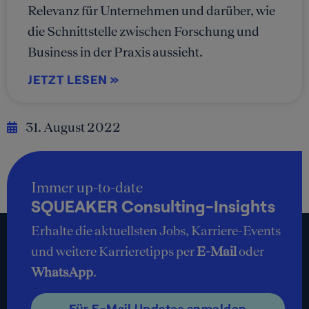
Relevanz für Unternehmen und darüber, wie
die Schnittstelle zwischen Forschung und
Business in der Praxis aussieht.
JETZT LESEN »
31. August 2022
Immer up-to-date
SQUEAKER Consulting-Insights
Erhalte die aktuellsten Jobs, Karriere-Events
und weitere Karrieretipps per
E-Mail
oder
WhatsApp
.
Für E-Mail Updates anmelden