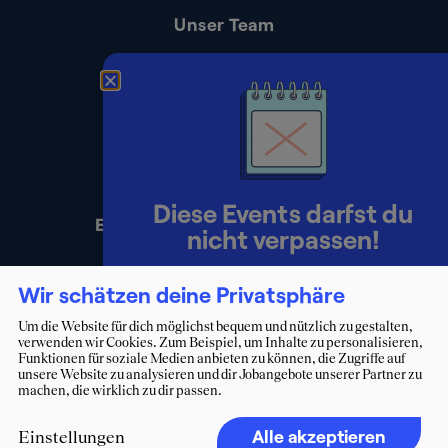
Unser Team
Kontakt
Presse
Impressum
Datenschutz
Diese Events darfst du
Erklärung zur Barrierefreiheit
nicht verpassen!
Lerne Berater:innen persönlich
Wir schätzen deine Privatsphäre
kennen und starte deinen Weg ins
Um die Website für dich möglichst bequem und nützlich zu gestalten,
verwenden wir Cookies. Zum Beispiel, um Inhalte zu personalisieren,
Consulting.
Funktionen für soziale Medien anbieten zu können, die Zugriffe auf
unsere Website zu analysieren und dir Jobangebote unserer Partner zu
machen, die wirklich zu dir passen.
Zum Eventkalender
Alle akzeptieren
Einstellungen