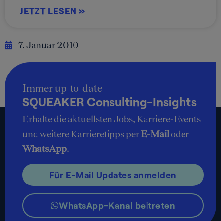
JETZT LESEN »
7. Januar 2010
Immer up-to-date
SQUEAKER Consulting-Insights
Erhalte die aktuellsten Jobs, Karriere-Events
und weitere Karrieretipps per
E-Mail
oder
WhatsApp
.
Für E-Mail Updates anmelden
WhatsApp-Kanal beitreten