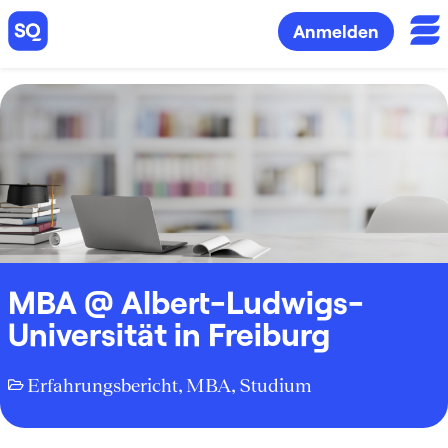
Anmelden
MBA @ Albert-Ludwigs-
Universität in Freiburg
Erfahrungsbericht
,
MBA
,
Studium