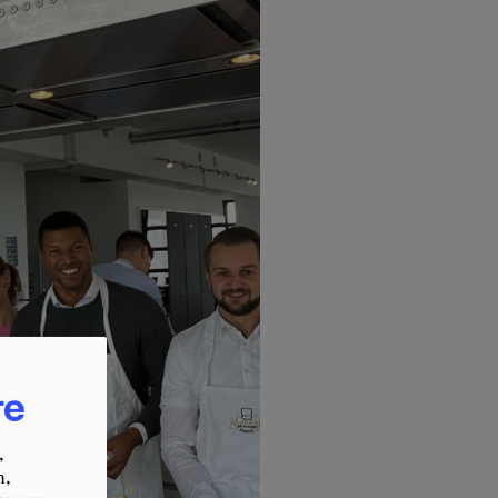
re
,
n,