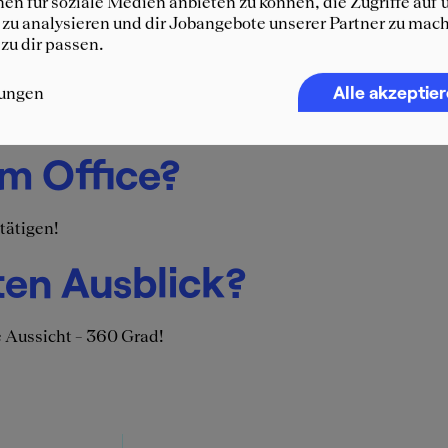
en für soziale Medien anbieten zu können, die Zugriffe auf 
zu analysieren und dir Jobangebote unserer Partner zu mach
 zu dir passen.
Alle akzeptie
lungen
im Office?
tätigen!
ten Ausblick?
 Aussicht – 360 Grad!