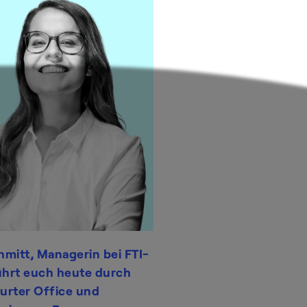
hmitt, Managerin bei
FTI-
führt euch heute durch
urter Office und