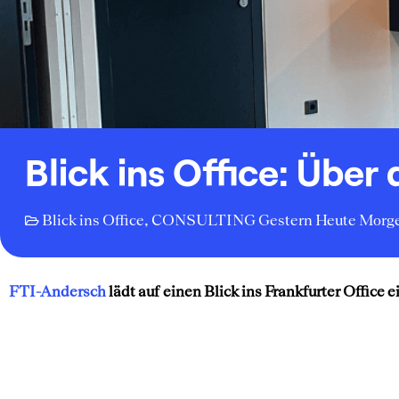
Blick ins Office: Über
Blick ins Office
,
CONSULTING Gestern Heute Morg
FTI-Andersch
lädt auf einen Blick ins Frankfurter Office e