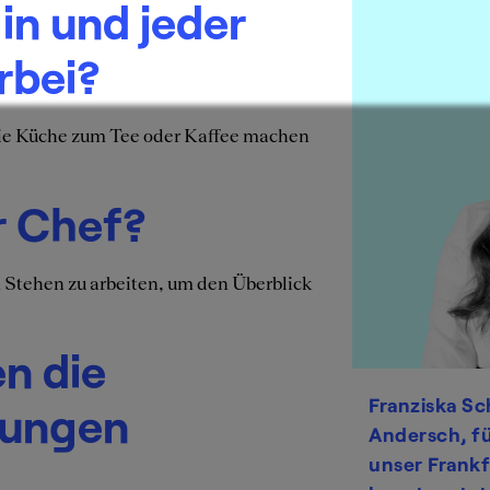
in und jeder
rbei?
die Küche zum Tee oder Kaffee machen
er Chef?
 Stehen zu arbeiten, um den Überblick
n die
Franziska Sc
dungen
Andersch
, 
unser Frankf