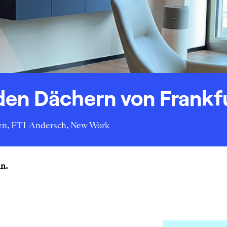
 den Dächern von Frankf
en
,
FTI-Andersch
,
New Work
in.