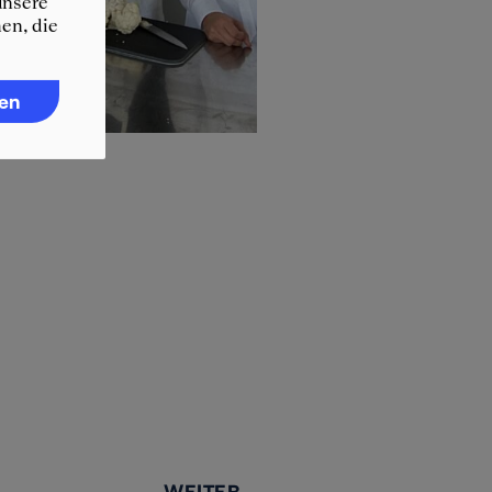
unsere
en, die
ren
WEITER