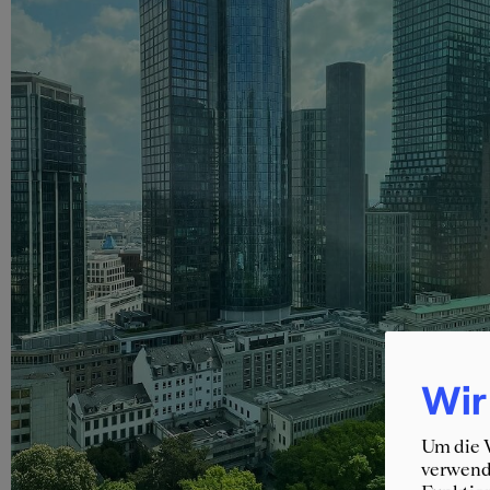
Wir
Um die W
verwende