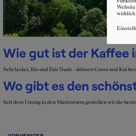
Funktion
Website 
wirklich
Einstel
Wie gut ist der Kaffee 
Sehr lecker, Bio und Fair-Trade – können Conni und Kai bes
Wo gibt es den schöns
Seit dem Umzug in den Marienturm genießen wir die beste
VORHERIGER