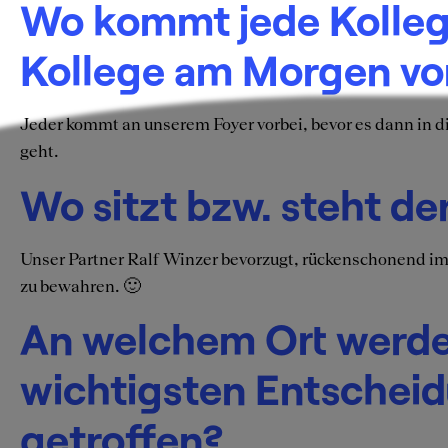
Wo kommt jede Kolleg
Kollege am Morgen vo
Jeder kommt an unserem Foyer vorbei, bevor es dann in 
geht.
Wo sitzt bzw. steht d
Unser Partner Ralf Winzer bevorzugt, rückenschonend im
zu bewahren. 🙂
An welchem Ort werde
wichtigsten Entschei
getroffen?