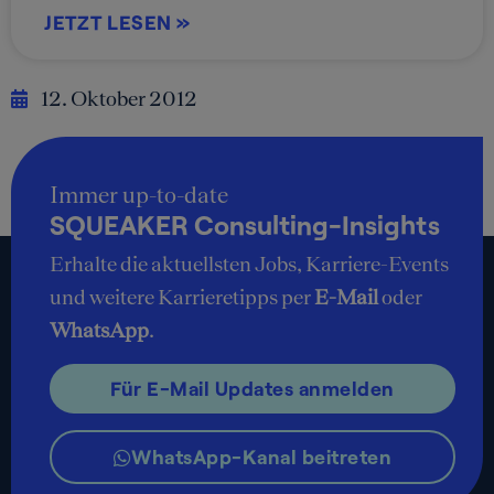
JETZT LESEN »
12. Oktober 2012
Immer up-to-date
SQUEAKER Consulting-Insights
Erhalte die aktuellsten Jobs, Karriere-Events
und weitere Karrieretipps per
E-Mail
oder
WhatsApp
.
Für E-Mail Updates anmelden
WhatsApp-Kanal beitreten