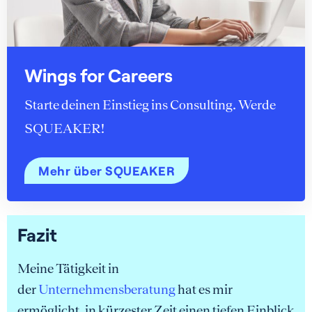
Wings for Careers
Starte deinen Einstieg ins Consulting. Werde
SQUEAKER!
Mehr über SQUEAKER
Fazit
Meine Tätigkeit in
der
Unternehmensberatung
hat es mir
ermöglicht, in kürzester Zeit einen tiefen Einblick