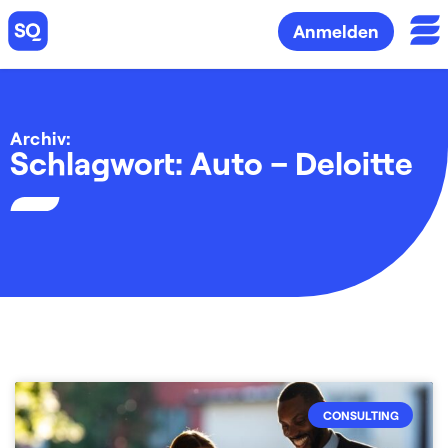
Anmelden
Archiv:
Schlagwort: Auto – Deloitte
CONSULTING