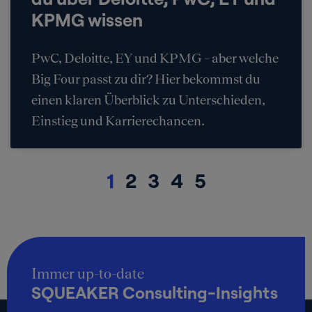
KPMG wissen
PwC, Deloitte, EY und KPMG – aber welche
Big Four passt zu dir? Hier bekommst du
einen klaren Überblick zu Unterschieden,
Einstieg und Karrierechancen.
1
2
3
4
5
Immer up-to-date
SQUEAKER Consulting-Insights