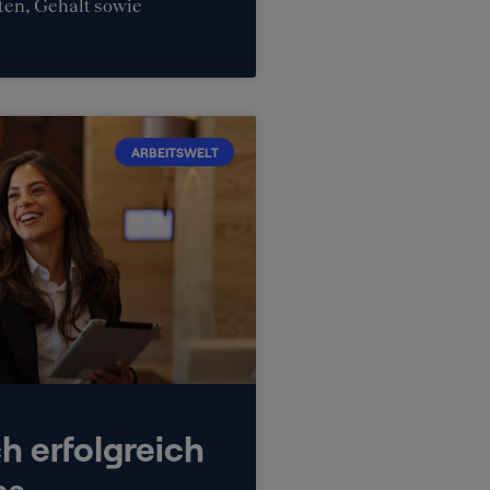
ten, Gehalt sowie
ARBEITSWELT
h erfolgreich
es