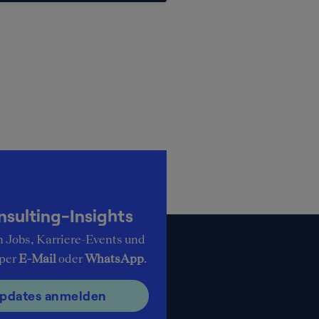
ulting-Insights
n Jobs, Karriere-Events und
 per
E-Mail
oder
WhatsApp
.
Updates anmelden