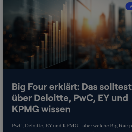
A
Big Four erklärt: Das solltes
über Deloitte, PwC, EY und
KPMG wissen
PwC, Deloitte, EY und KPMG – aber welche Big Four p