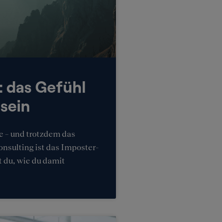
 das Gefühl
 sein
e – und trotzdem das
onsulting ist das Imposter-
t du, wie du damit