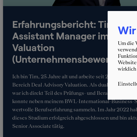
Erfahrungsbericht: Tim,
Wir
Assistant Manager im Berei
Um die W
Valuation
verwende
(Unternehmensbewertung)
Funktion
Website 
wirklich
Ich bin Tim, 25 Jahre alt und arbeite seit 2019 bei K
Einstel
Bereich Deal Advisory Valuation. Als dualer Student
war ich direkt Teil des Prüfungs- und Beratungsgeschä
konnte neben meinem BWL-International-Business-
wertvolle Berufserfahrung sammeln. Im Jahr 2022 hab
dieses Studium erfolgreich abgeschlossen und bin aktu
Senior Associate tätig.