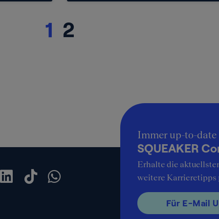
1
2
Immer up-to-date
SQUEAKER Cons
Erhalte die aktuellste
weitere Karrieretipps
Für E-Mail 