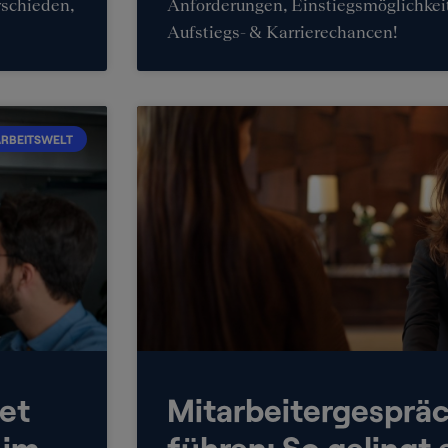
rschieden,
Anforderungen, Einstiegsmöglichkei
Aufstiegs- & Karrierechancen!
RBEITSWELT
et
Mitarbeitergespräc
 im
führen: So gelingt 