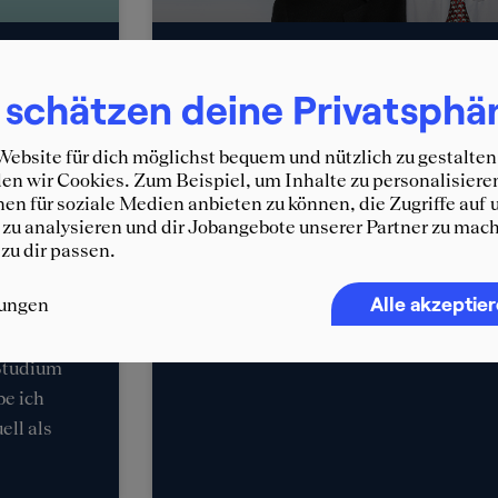
Erfahrungsbericht:
 schätzen deine Privatsphä
ch
Senior Manager im
ebsite für dich möglichst bequem und nützlich zu gestalten
Strategieberatung
n wir Cookies. Zum Beispiel, um Inhalte zu personalisiere
en für soziale Medien anbieten zu können, die Zugriffe auf 
zu analysieren und dir Jobangebote unserer Partner zu mach
Ich bin Adrian, 37 Jahre alt, und arb
 zu dir passen.
Bereich Strategieberatung. Nach de
PMG im
Accounting sowie Strategic Managemen
Alle akzeptie
lungen
 bei KPMG
Trainee bei KPMG eingestiegen. Heut
fts und
Studium
e ich
ell als