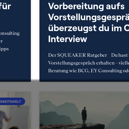
für
Vorbereitung aufs
Vorstellungsgesprä
überzeugst du im 
onsulting
Interview
er
ipps
Der SQUEAKER Ratgeber Du hast e
Vorstellungsgespräch erhalten – vielle
Beratung wie BCG, EY Consulting 
RBEITSWELT