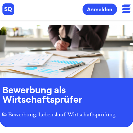
Anmelden
Bewerbung als
Wirtschaftsprüfer
Bewerbung
,
Lebenslauf
,
Wirtschaftsprüfung