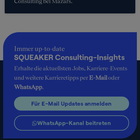
Consulting bei Mazars.
Immer up-to-date
SQUEAKER Consulting-Insights
Erhalte die aktuellsten Jobs, Karriere-Events
und weitere Karrieretipps per
E-Mail
oder
WhatsApp
.
Für E-Mail Updates anmelden
WhatsApp-Kanal beitreten