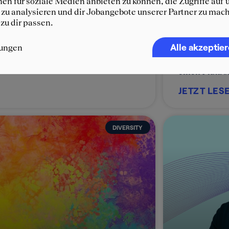
en für soziale Medien anbieten zu können, die Zugriffe auf 
 is now a Senior Consultant at
wie McKinsey
zu analysieren und dir Jobangebote unserer Partner zu mach
ianz Consulting.
Berger kann 
 zu dir passen.
Schritt in de
TZT LESEN »
sein. Erfahre
Alle akzeptie
lungen
besten Events
einen Platz s
JETZT LES
DIVERSITY