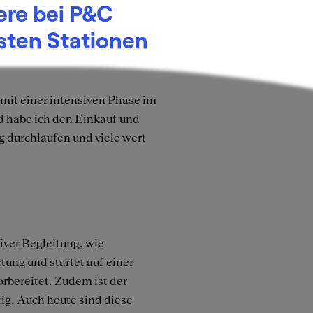
ere bei P&C
rsten Stationen
mit einer intensiven Phase im
 habe ich den Einkauf und
g durchlaufen und viele wert
iver Begleitung, wie
ung und startet auf einer
orbereitet. Zudem ist der
ig. Auch heute sind diese