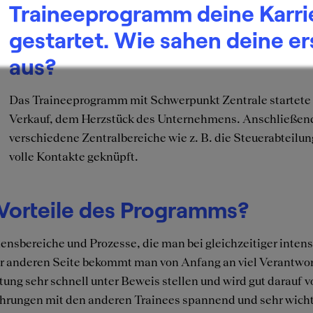
Traineeprogramm deine Karri
gestartet. Wie sahen deine e
aus?
Das Traineeprogramm mit Schwerpunkt Zentrale startete 
Verkauf, dem Herzstück des Unternehmens. Anschließend
verschiedene Zentralbereiche wie z. B. die Steuerabteilun
volle Kontakte geknüpft.
 Vorteile des Programms?
ensbereiche und Prozesse, die man bei gleichzeitiger intens
der anderen Seite bekommt man von Anfang an viel Verantwort
ung sehr schnell unter Beweis stellen und wird gut darauf v
hrungen mit den anderen Trainees spannend und sehr wicht