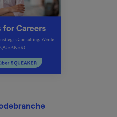
 for Careers
instieg is Consulting. Werde
SQUEAKER!
über SQUEAKER
 Modebranche