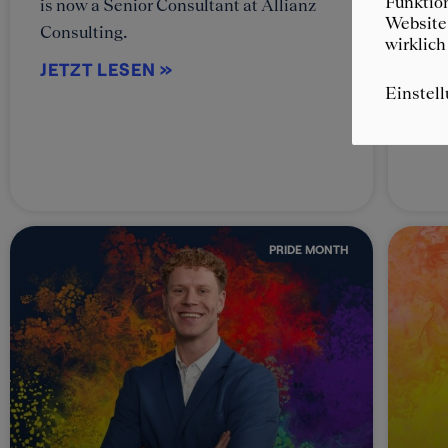
Funktion
is now a Senior Consultant at Allianz
and
Website 
Consulting.
All
wirklich
JETZT LESEN »
JE
Einstel
PRIDE MONTH