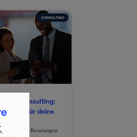
CONSULTING
ek im Consulting:
re
te Start für deine
,
Week bei Top-Beratungen
n,