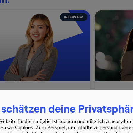
INTERVIEW
xibility, Diverse Roles, and
Spring We
 schätzen deine Privatsphä
ntinuous Growth at Allianz
Der perfek
nsulting
Karriere
ebsite für dich möglichst bequem und nützlich zu gestalten
en Lin started as a Junior Consultant
Eine Spring 
n wir Cookies. Zum Beispiel, um Inhalte zu personalisiere