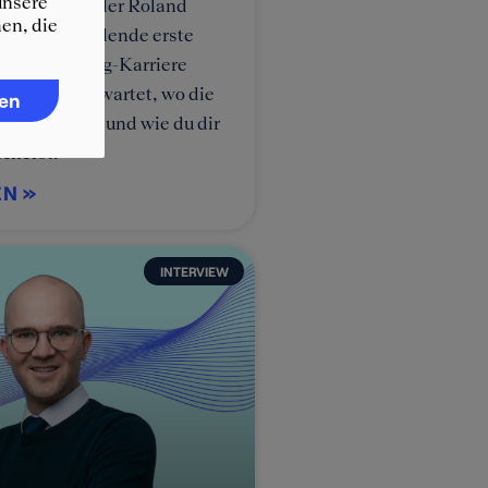
unsere
, Deloitte oder Roland
en, die
der entscheidende erste
ine Consulting-Karriere
, was dich erwartet, wo die
ren
 stattfinden und wie du dir
icherst.
EN »
INTERVIEW