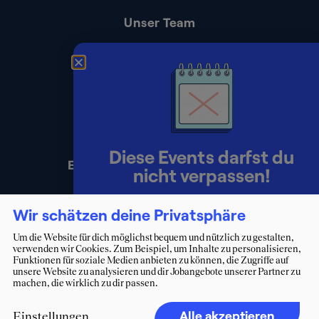
Unser Team
Kontakt
Presse
Impressum
Datenschutz
Diese Events darfst du
Erklärung zur Barrierefreiheit
nicht verpassen!
Lerne Berater:innen persönlich
Wir schätzen deine Privatsphäre
kennen und starte deinen Weg ins
Um die Website für dich möglichst bequem und nützlich zu gestalten,
verwenden wir Cookies. Zum Beispiel, um Inhalte zu personalisieren,
Consulting.
Funktionen für soziale Medien anbieten zu können, die Zugriffe auf
unsere Website zu analysieren und dir Jobangebote unserer Partner zu
machen, die wirklich zu dir passen.
Zum Eventkalender
Alle akzeptieren
Einstellungen