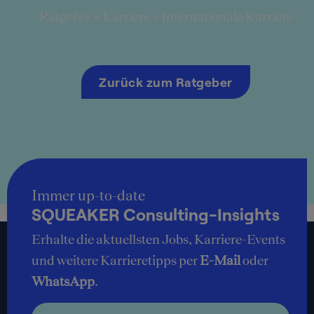
Ratgeber
»
Karriere
»
Internationale Karriere
Zurück zum Ratgeber
Immer up-to-date
SQUEAKER Consulting-Insights
Erhalte die aktuellsten Jobs, Karriere-Events
und weitere Karrieretipps per
E-Mail
oder
WhatsApp
.