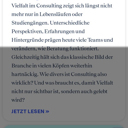
Vielfalt im Consulting zeigt sich längst nicht
mehr nur in Lebensläufen oder
Studiengängen. Unterschiedliche
Perspektiven, Erfahrungen und
Hintergründe prägen heute viele Teams und
verändern, wie Beratung funktioniert.
Gleichzeitig hält sich das klassische Bild der
Branche in vielen Köpfen weiterhin
hartnäckig. Wie divers ist Consulting also
wirklich? Und was braucht es, damit Vielfalt
nicht nur sichtbar ist, sondern auch gelebt
wird?
JETZT LESEN »