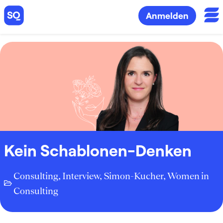
Anmelden
Kein Schablonen-Denken
Consulting
,
Interview
,
Simon-Kucher
,
Women in
Consulting