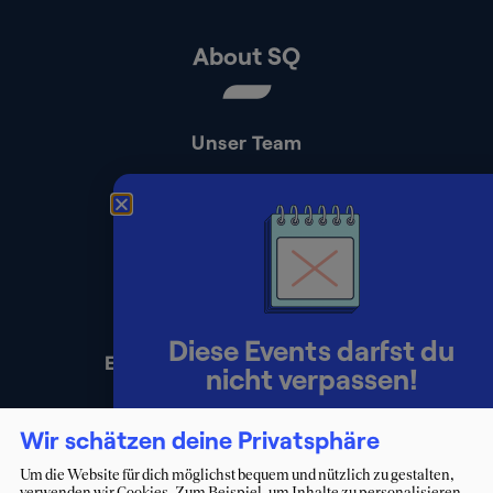
About SQ
Unser Team
Kontakt
Presse
Impressum
Datenschutz
Diese Events darfst du
Erklärung zur Barrierefreiheit
nicht verpassen!
Lerne Berater:innen persönlich
Wir schätzen deine Privatsphäre
kennen und starte deinen Weg ins
Um die Website für dich möglichst bequem und nützlich zu gestalten,
verwenden wir Cookies. Zum Beispiel, um Inhalte zu personalisieren,