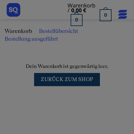
Skip
Warenkorb
/
0,00
€
to
0
0
content
Warenkorb
Bestellübersicht
Bestellung ausgeführt
Dein Warenkorb ist gegenwärtig leer.
ZURÜCK ZUM SHOP