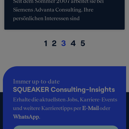
Seit dem Sommer 2007 arbeitet sie bei
Siemens Advanta Consulting. Ihre
persönlichen Interessen sind
1
2
3
4
5
Immer up-to-date
SQUEAKER Consulting-Insights
Erhalte die aktuellsten Jobs, Karriere-Events
und weitere Karrieretipps per
E-Mail
oder
WhatsApp
.