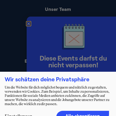
Unser Team
Kontakt
Presse
Impressum
Datenschutz
Diese Events darfst du
Erklärung zur Barrierefreiheit
nicht verpassen!
Lerne Berater:innen persönlich
Wir schätzen deine Privatsphäre
kennen und starte deinen Weg ins
Um die Website für dich möglichst bequem und nützlich zu gestalten,
verwenden wir Cookies. Zum Beispiel, um Inhalte zu personalisieren,
Consulting.
Funktionen für soziale Medien anbieten zu können, die Zugriffe auf
unsere Website zu analysieren und dir Jobangebote unserer Partner zu
machen, die wirklich zu dir passen.
Zum Eventkalender
Alle akzeptieren