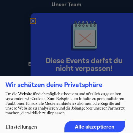
Unser Team
Kontakt
Presse
Impressum
Datenschutz
Diese Events darfst du
Erklärung zur Barrierefreiheit
nicht verpassen!
Lerne Berater:innen persönlich
Wir schätzen deine Privatsphäre
kennen und starte deinen Weg ins
Um die Website für dich möglichst bequem und nützlich zu gestalten,
verwenden wir Cookies. Zum Beispiel, um Inhalte zu personalisieren,
Consulting.
Funktionen für soziale Medien anbieten zu können, die Zugriffe auf
unsere Website zu analysieren und dir Jobangebote unserer Partner zu
machen, die wirklich zu dir passen.
Zum Eventkalender
Alle akzeptieren
Einstellungen