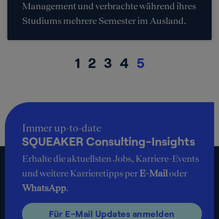
Management und verbrachte während ihres
Studiums mehrere Semester im Ausland.
1
2
3
4
5
Immer up-to-date
SQUEAKER Consulting-Insights
Erhalte die aktuellsten Jobs, Karriere-Events
und weitere Karrieretipps per
E-Mail
oder
WhatsApp
.
Für E-Mail Updates anmelden