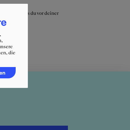
er alles, was du vor deiner
re
,
n,
unsere
en, die
ren