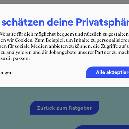
terium für Familie, Senioren, Frauen und Jugend klärt auf üb
 schätzen deine Privatsphä
ebsite für dich möglichst bequem und nützlich zu gestalten
n wir Cookies. Zum Beispiel, um Inhalte zu personalisiere
en für soziale Medien anbieten zu können, die Zugriffe auf 
zu analysieren und dir Jobangebote unserer Partner zu mach
 zu dir passen.
Alle akzeptie
lungen
Ratgeber
»
Karriere
»
Aufstieg
»
Sabbatical im Consulting
Zurück zum Ratgeber