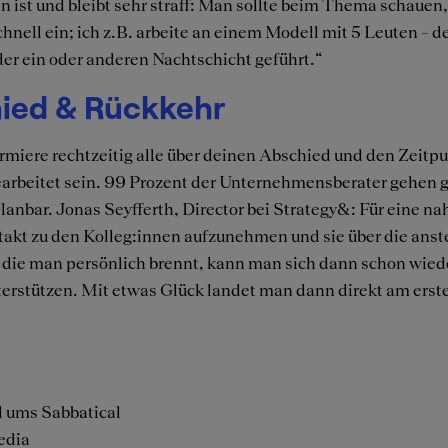
ist und bleibt sehr straff: Man sollte beim Thema schauen
schnell ein; ich z.B. arbeite an einem Modell mit 5 Leuten 
u der ein oder anderen Nachtschicht geführt.“
hied & Rückkehr
miere rechtzeitig alle über deinen Abschied und den Zeitpu
arbeitet sein. 99 Prozent der Unternehmensberater gehen 
o planbar. Jonas Seyfferth, Director bei Strategy&: Für eine 
ntakt zu den Kolleg:innen aufzunehmen und sie über die ans
 die man persönlich brennt, kann man sich dann schon wie
nterstützen. Mit etwas Glück landet man dann direkt am ers
d ums Sabbatical
edia