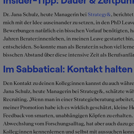
Dr. Jana Schulz, heute Managerin bei
Strategy&
, bericht
mich mit der Idee auseinander zu setzen, in den PhD Leave
Bewerbungen natürlich ein bisschen Vorlauf benötigten, hat
Jahren Berater:innenleben, in meinen Leave gestartet bin. 
entscheiden. So konnte man als Berater:in schon viel lern
bisschen Abstand über diese intensive Zeit als Berufsanfän
Im Sabbatical: Kontakt halten
Den Kontakt zu deinen Kolleg:innen kannst du auch währen
Jana Schulz, heute Managerin bei Strategy&, schätzte wäh
Recruiting. „Wenn man in einer Strategieberatung arbeitet
meiner Promotion habe ich es wirklich geschätzt, kleine 
Feedback von smarten, unabhängigen Köpfen zu erhalten. A
Abwechslung vom Forschungsalltag, hat aber auch dazu gef
Kolleg:innen kennenlernen und selbst mit aussuchen konn