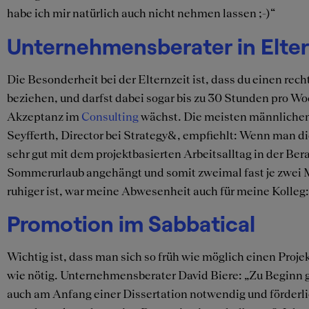
habe ich mir natürlich auch nicht nehmen lassen ;-)“
Unternehmensberater in Elter
Die Besonderheit bei der Elternzeit ist, dass du einen re
beziehen, und darfst dabei sogar bis zu 30 Stunden pro Woc
Akzeptanz im
Consulting
wächst. Die meisten männlichen
Seyfferth, Director bei Strategy&, empfiehlt: Wenn man di
sehr gut mit dem projektbasierten Arbeitsalltag in der Be
Sommerurlaub angehängt und somit zweimal fast je zwei 
ruhiger ist, war meine Abwesenheit auch für meine Kolleg
Promotion im Sabbatical
Wichtig ist, dass man sich so früh wie möglich einen Projek
wie nötig. Unternehmensberater David Biere: „Zu Beginn g
auch am Anfang einer Dissertation notwendig und förderli