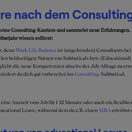
ere nach dem Consultin
r deine Consulting-Karriere und sammelst neue Erfahrungen
atjahr wissen solltest:​
r, denn
Work Life Balance
ist (angehenden) Consultants bei
 Den beidseitigen Nutzen von Sabbaticals bzw. (Educational
glicht dir, neue Kompetenzen abseits des Job-Alltags zu er
edest du dich gut vorbereitet ins
Consulting
-Sabbatical.
 eine Auszeit vom Job für 1-12 Monate oder auch ein flexible
ducational Leave, während dem du z.B. einen
MBA
erwirbst 
kt von von educational Leaves