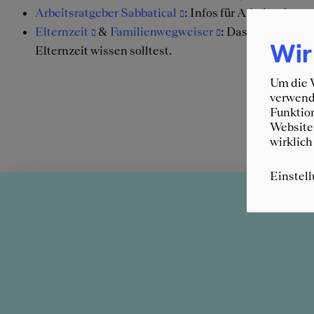
Arbeitsratgeber Sabbatical
: Infos für Arbeitnehmer
Elternzeit
&
Familienwegweiser
: Das Bundesminis
Wir
Elternzeit wissen solltest.
Um die W
verwende
Funktion
Website 
wirklich
Einstel