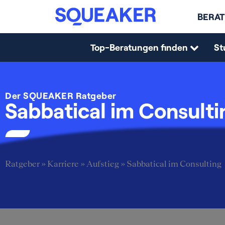
BERAT
Top-Beratungen finden
St
Der SQUEAKER Ratgeber
Sabbatical im Consulti
Ratgeber
»
Karriere
»
Aufstieg
»
Sabbatical im Consulting