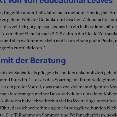
et: „Ungefähr anderthalb Jahre nach meinem Einstieg bei St
 zu gehen. Weil der Gedanke ein bisschen Zeit brauchte, um 
 das zeitlich gut gepasst, sodass ich ein halbes Jahr später
Aus meiner Sicht ist nach 2-2,5 Jahren der ideale Zeitpunkt,
en und sich weiterentwickeln und ist an einem guten Punkt,
ger:in zu reflektieren.“
 mit der Beratung
d des Sabbaticals pflegen; besonders unkompliziert geht d
rend ihres PhD-Leaves das Sparring mit ihren Kolleg:innen 
, ist ein großer Vorteil, dass man von vielen intelligenten
Herausforderungen meiner Doktorarbeit mit einzelnen Kolleg
ußerdem habe ich weiterhin viel im Recruiting unterstützt
ührt, dass ich weiterhin eng mit Strategy& verbunden blieb
te. Die Teilnahme an Sommer- und Weihnachtsfeiern, sowie