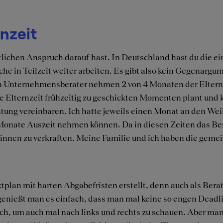
nzeit
chtlichen Anspruch darauf hast. In Deutschland hast du die e
he in Teilzeit weiter arbeiten. Es gibt also kein Gegenargum
 Unternehmensberater nehmen 2 von 4 Monaten der Elternz
e Elternzeit frühzeitig zu geschickten Momenten plant und k
ratung vereinbaren. Ich hatte jeweils einen Monat an den We
Monate Auszeit nehmen können. Da in diesen Zeiten das Be
:innen zu verkraften. Meine Familie und ich haben die geme
tplan mit harten Abgabefristen erstellt, denn auch als Berat
enießt man es einfach, dass man mal keine so engen Deadline
ch, um auch mal nach links und rechts zu schauen. Aber man