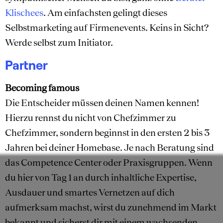
Klischees
. Am einfachsten gelingt dieses
Selbstmarketing auf Firmenevents. Keins in Sicht?
Werde selbst zum Initiator.
Partner
Becoming famous
Die Entscheider müssen deinen Namen kennen!
Hierzu rennst du nicht von Chefzimmer zu
Chefzimmer, sondern beginnst in den ersten 2 bis 3
Jahren bei deiner Homebase. Je nach Beratung sind
das Competence Center oder Praxisgruppen. Wenn
du hier von Tag 1 an durch inhaltliche Expertise,
Ausdauer und smartes Vernetzen auf dich
aufmerksam machst, wirst du zunehmend im Markt
bekannt und sicherst dir mit einem wachsenden,