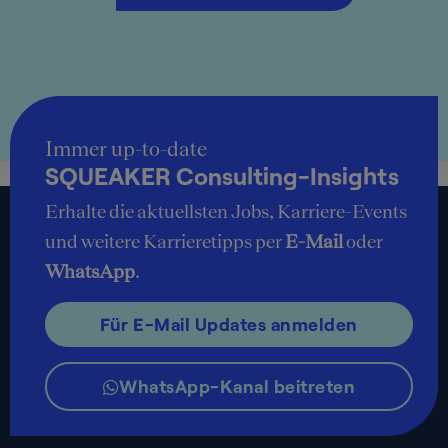
Immer up-to-date
SQUEAKER Consulting-Insights
Erhalte die aktuellsten Jobs, Karriere-Events
und weitere Karrieretipps per
E-Mail
oder
WhatsApp
.
Für E-Mail Updates anmelden
WhatsApp-Kanal beitreten