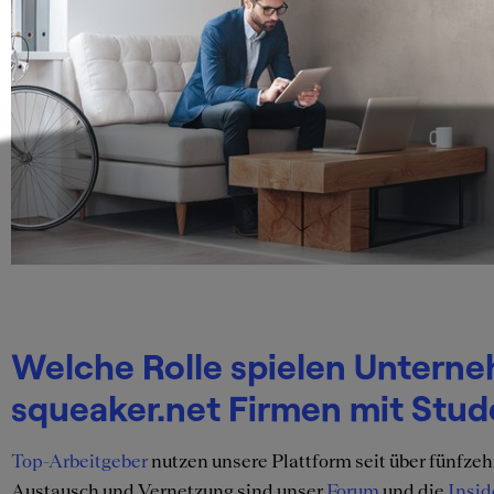
Welche Rolle spielen Unterne
squeaker.net Firmen mit Stu
Top-Arbeitgeber
nutzen unsere Plattform seit über fünfze
Austausch und Vernetzung sind unser
Forum
und die
Insid