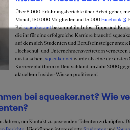
Über 5.000 Erfahrungsberichte über Arbeitgeber, m
Monat, 150.000 Mitglieder und 15.000
Facebook
-
Bei
squeaker.net
bekommt ihr Infos, Tipps und Kont
die ihr für eine erfolgreiche Karriere braucht! squeak
auf dem sich Studenten und Berufseinsteiger unterei
Hochschul- und Unternehmensvertretern vernetzen 
austauschen.
squeaker.net
wurde als eine der ersten
Karriereplattform in Deutschland im Jahr 2000 geg
aktuellem Insider-Wissen profitieren!
hmen bei squeaker.net? Wie ve
denten?
hn Jahren, um Kontakt zu passenden Talenten zu knüpfen. Di
er-Berichte
. Hier können interessierte
Studenten
und
Young