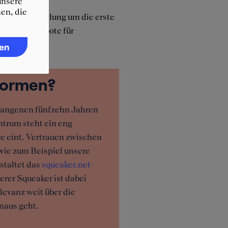
unsere
, wie
en, die
 der Verhandlung um die erste
und Jobangebote für
usammen.
ren
tformen?
rgangenen fünfzehn Jahren
trum steht ein eng
e eint. Vertrauen zwischen
 wie zum Beispiel unsere
staltet das
squeaker.net-
erer Squeaker ist dabei
levanz weit über die
naus geht.