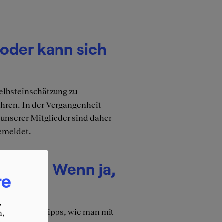
oder kann sich
Selbsteinschätzung zu
ahren. In der Vergangenheit
l unserer Mitglieder sind daher
gemeldet.
chluss? Wenn ja,
re
,
t. Wir geben Tipps, wie man mit
n,