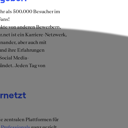
ehr als 500.000 Besucher im
Fans!
akte von anderen Bewerbern,
er.net ist ein Karriere-Netzwerk,
nander, aber auch mit
und ihre Erfahrungen
 Social Media-
ründet. Jeden Tag von
rnetzt
e zentralen Plattformen für
 Professionals
ganz gezielt