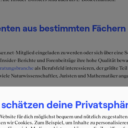
enten aus bestimmten Fächern 
ker.net-Mitglied eingeladen zu werden oder sich über eine 
Insider-Berichte und Forenbeiträge ihre hohe Qualität bew
ratungsbranche
als Berufsfeld interessieren, der größte Tei
 viele Naturwissenschaftler, Juristen und Mathematiker an
 Mitglieder auch nach dem Abs
 schätzen deine Privatsphä
ebsite für dich möglichst bequem und nützlich zu gestalten
sten Berufsjahre haben wir inhaltlich schon stark bearbeite
n wir Cookies. Zum Beispiel, um Inhalte zu personalisiere