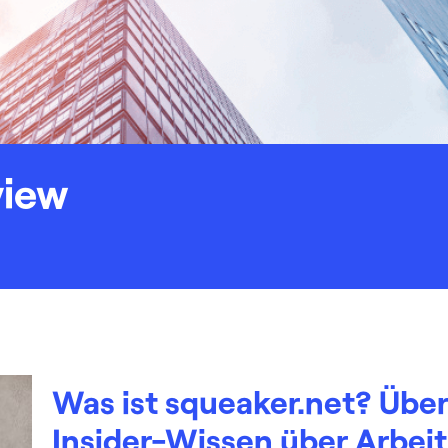
view
Was ist squeaker.net? Über
Insider-Wissen über Arbei