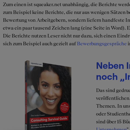
Zum einen ist squeaker.net unabhängig, die Berichte werden
zum Beispiel keine Berichte, die nur aus wenigen Sätzen be
Bewertung von Arbeitgebern, sondern liefern handfeste Inf
etwa ein paar tausend Zeichen lang (eine Seite in Word). 
Die Berichte nutzen Leser nicht nur dazu, sich einen Eind
sich zum Beispiel auch gezielt auf
Bewerbungsgespräche
i
Neben I
noch „I
Das sind gedru
veröffentlichen
Themen. In uns
oder Studienthe
sind über 15 Bü
Unternehmen
“