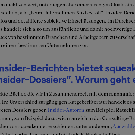
 nicht zensiert, unterliegen aber einer strengen Qualitätsk
stehen, à la „beim Unternehmen X ist es toll“. Insider-Beric
os und detaillierte subjektive Einschätzungen. Im Durchschn
Es handelt sich also um ausführliche und damit hochwertige
ruck von bestimmten Branchen und Arbeitgebern zu verschaffe
n einem bestimmten Unternehmen vor.
nsider-Berichten bietet squeak
nsider-Dossiers“. Worum geht 
ckte Bücher, die wir in Zusammenarbeit mit dem renommie
. Im Unterschied zur gängigen Ratgeberliteratur handelt es 
eren Dossiers geben
Insider-Autoren
zum Beispiel Ratschl
men, zum Beispiel dazu, wie man sich in der Consulting-Br
cher von squeaker.net erschienen, unter anderem „
Auswahlve
. Alle Insider-Dossiers sind auch als E-Book erhältlich.