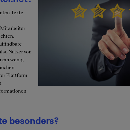
nten Texte
e
 Mitarbeiter
ichten,
uffindbare
lso Nutzer von
r ein wenig
rauchen
rer Plattform
n
nformationen
te besonders?