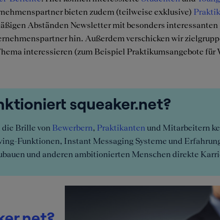
rnehmenspartner bieten zudem (teilweise exklusive)
Prakti
elmäßigen Abständen Newsletter mit besonders interessante
rnehmenspartner hin. Außerdem verschicken wir zielgruppe
 Thema interessieren (zum Beispiel Praktikumsangebote für 
ktioniert squeaker.net?
die Brille von
Bewerbern
,
Praktikanten
und Mitarbeitern ke
lowing-Funktionen, Instant Messaging Systeme und Erfahrun
zubauen und anderen ambitionierten Menschen direkte Karrie
ker.net?