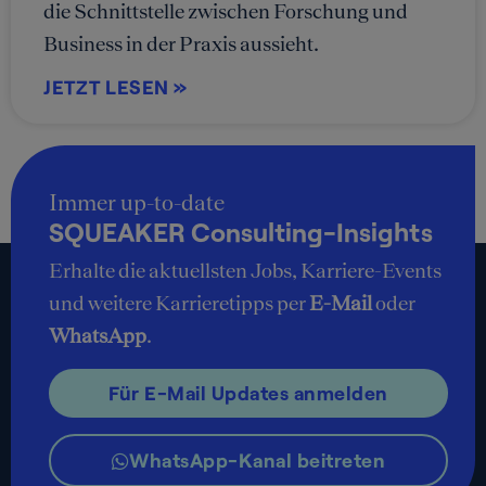
die Schnittstelle zwischen Forschung und
Business in der Praxis aussieht.
JETZT LESEN »
Immer up-to-date
SQUEAKER Consulting-Insights
Erhalte die aktuellsten Jobs, Karriere-Events
und weitere Karrieretipps per
E-Mail
oder
WhatsApp
.
Für E-Mail Updates anmelden
WhatsApp-Kanal beitreten