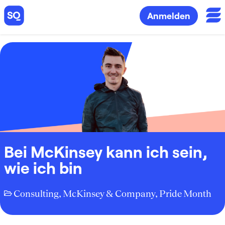
Anmelden
Bei McKinsey kann ich sein,
wie ich bin
Consulting
,
McKinsey & Company
,
Pride Month