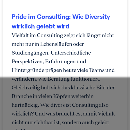
Pride im Consulting: Wie Diversity
wirklich gelebt wird
Vielfalt im Consulting zeigt sich längst nicht
mehr nur in Lebensläufen oder
Studiengängen. Unterschiedliche
Perspektiven, Erfahrungen und
Hintergründe prägen heute viele Teams und
verändern, wie Beratung funktioniert.
Gleichzeitig hält sich das klassische Bild der
Branche in vielen Köpfen weiterhin
hartnäckig. Wie divers ist Consulting also
wirklich? Und was braucht es, damit Vielfalt
nicht nur sichtbar ist, sondern auch gelebt