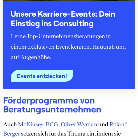
Unsere Karriere-Events: Dein
Einstieg ins Consulting
Lerne Top-Unternehmensberatungen in
einem exklusiven Event kennen. Hautnah und
auf Augenhöhe.
Events entdecken!
Förderprogramme von
Beratungsunternehmen
Auch
McKinsey
,
BCG
,
Oliver Wyman
und
Roland
Berger
setzen sich für das Thema ein, indem sie