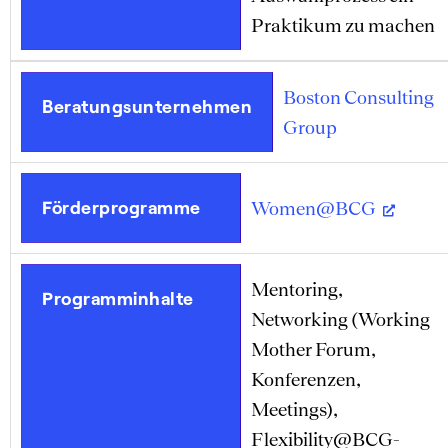
Praktikum zu machen
Boston Consulting
Beratungsunternehmen
Group
Förderprogramme
Women@BCG
Mentoring,
Programminhalte
Networking (Working
Mother Forum,
Konferenzen,
Meetings),
Flexibility@BCG-