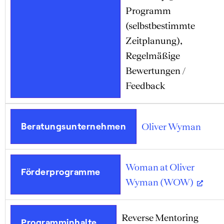
Programm
(selbstbestimmte
Zeitplanung),
Regelmäßige
Bewertungen /
Feedback
Beratungsunternehmen
Oliver Wyman
Woman at Oliver
Förderprogramme
Wyman (WOW)
Reverse Mentoring
Programminhalte