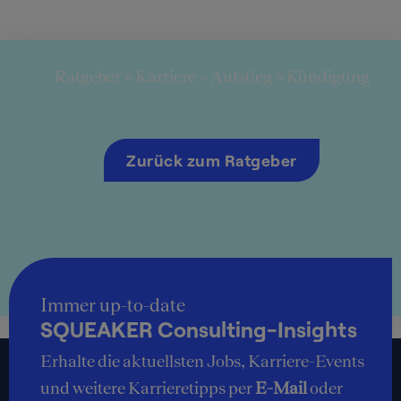
Ratgeber
»
Karriere
»
Aufstieg
»
Kündigung
Zurück zum Ratgeber
Immer up-to-date
SQUEAKER Consulting-Insights
Erhalte die aktuellsten Jobs, Karriere-Events
und weitere Karrieretipps per
E-Mail
oder