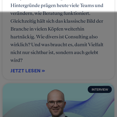
Hintergründe prägen heute viele Teams und
verändern, wie Beratung funktioniert.
Gleichzeitig hält sich das klassische Bild der
Branche in vielen Köpfen weiterhin
hartnäckig. Wie divers ist Consulting also
wirklich? Und was braucht es, damit Vielfalt
nicht nur sichtbar ist, sondern auch gelebt
wird?
JETZT LESEN »
INTERVIEW