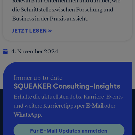
Relevanz für Unternehmen und darüber, wie
die Schnittstelle zwischen Forschung und
Business in der Praxis aussieht.
JETZT LESEN »
4. November 2024
Immer up-to-date
SQUEAKER Consulting-Insights
Erhalte die aktuellsten Jobs, Karriere-Events
und weitere Karrieretipps per
E-Mail
oder
WhatsApp
.
Für E-Mail Updates anmelden