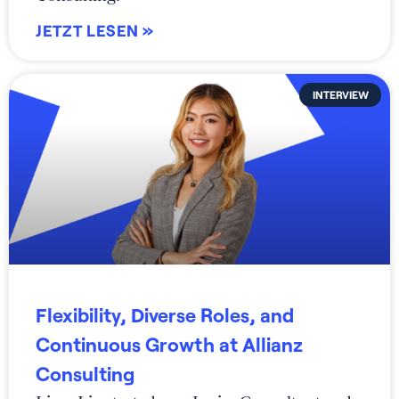
JETZT LESEN »
INTERVIEW
Flexibility, Diverse Roles, and
Continuous Growth at Allianz
Consulting