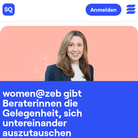
Anmelden
women@zeb gibt
Beraterinnen die
Gelegenheit, sich
untereinander
auszutauschen