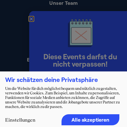
Unser Team
Kontakt
Presse
Impressum
Datenschutz
Diese Events darfst du
Erklärung zur Barrierefreiheit
nicht verpassen!
Lerne Berater:innen persönlich
Wir schätzen deine Privatsphäre
kennen und starte deinen Weg ins
Um die Website für dich möglichst bequem und nützlich zu gestalten,
verwenden wir Cookies. Zum Beispiel, um Inhalte zu personalisieren,
Consulting.
Funktionen für soziale Medien anbieten zu können, die Zugriffe auf
unsere Website zu analysieren und dir Jobangebote unserer Partner zu
machen, die wirklich zu dir passen.
Zum Eventkalender
Alle akzeptieren
Einstellungen